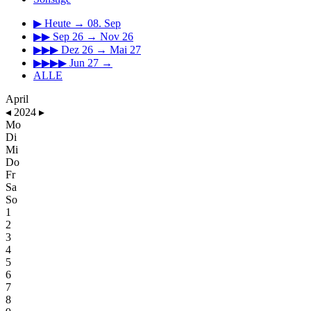
▶
Heute → 08. Sep
▶▶
Sep 26 → Nov 26
▶▶▶
Dez 26 → Mai 27
▶▶▶▶
Jun 27 →
ALLE
April
◂
2024
▸
Mo
Di
Mi
Do
Fr
Sa
So
1
2
3
4
5
6
7
8