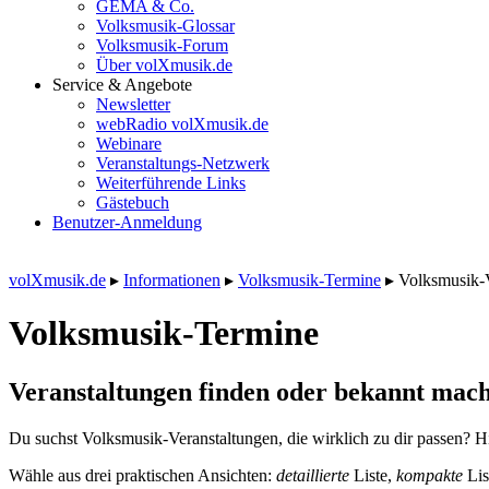
GEMA & Co.
Volksmusik-Glossar
Volksmusik-Forum
Über volXmusik.de
Service & Angebote
Newsletter
webRadio volXmusik.de
Webinare
Veranstaltungs-Netzwerk
Weiterführende Links
Gästebuch
Benutzer-Anmeldung
volXmusik.de
▸
Informationen
▸
Volksmusik-Termine
▸
Volksmusik-
Volksmusik-Termine
Veranstaltungen finden oder bekannt mach
Du suchst Volksmusik-Veranstaltungen, die wirklich zu dir passen? Hi
Wähle aus drei praktischen Ansichten:
detaillierte
Liste,
kompakte
Lis