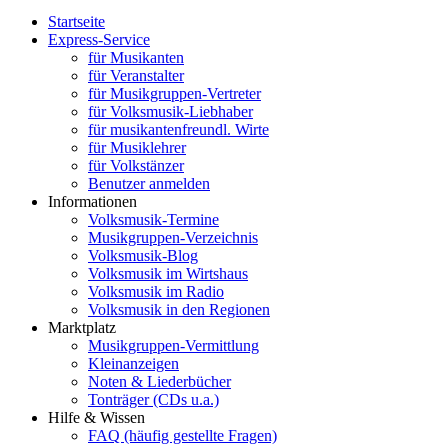
Startseite
Express-Service
für Musikanten
für Veranstalter
für Musikgruppen-Vertreter
für Volksmusik-Liebhaber
für musikantenfreundl. Wirte
für Musiklehrer
für Volkstänzer
Benutzer anmelden
Informationen
Volksmusik-Termine
Musikgruppen-Verzeichnis
Volksmusik-Blog
Volksmusik im Wirtshaus
Volksmusik im Radio
Volksmusik in den Regionen
Marktplatz
Musikgruppen-Vermittlung
Kleinanzeigen
Noten & Liederbücher
Tonträger (CDs u.a.)
Hilfe & Wissen
FAQ (häufig gestellte Fragen)