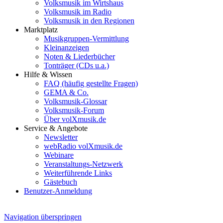
Volksmusik im Wirtshaus
Volksmusik im Radio
Volksmusik in den Regionen
Marktplatz
Musikgruppen-Vermittlung
Kleinanzeigen
Noten & Liederbücher
Tonträger (CDs u.a.)
Hilfe & Wissen
FAQ (häufig gestellte Fragen)
GEMA & Co.
Volksmusik-Glossar
Volksmusik-Forum
Über volXmusik.de
Service & Angebote
Newsletter
webRadio volXmusik.de
Webinare
Veranstaltungs-Netzwerk
Weiterführende Links
Gästebuch
Benutzer-Anmeldung
Navigation überspringen