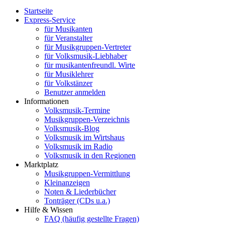
Startseite
Express-Service
für Musikanten
für Veranstalter
für Musikgruppen-Vertreter
für Volksmusik-Liebhaber
für musikantenfreundl. Wirte
für Musiklehrer
für Volkstänzer
Benutzer anmelden
Informationen
Volksmusik-Termine
Musikgruppen-Verzeichnis
Volksmusik-Blog
Volksmusik im Wirtshaus
Volksmusik im Radio
Volksmusik in den Regionen
Marktplatz
Musikgruppen-Vermittlung
Kleinanzeigen
Noten & Liederbücher
Tonträger (CDs u.a.)
Hilfe & Wissen
FAQ (häufig gestellte Fragen)