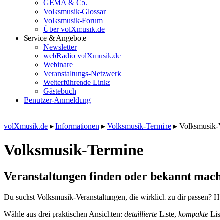
GEMA & Co.
Volksmusik-Glossar
Volksmusik-Forum
Über volXmusik.de
Service & Angebote
Newsletter
webRadio volXmusik.de
Webinare
Veranstaltungs-Netzwerk
Weiterführende Links
Gästebuch
Benutzer-Anmeldung
volXmusik.de
▸
Informationen
▸
Volksmusik-Termine
▸
Volksmusik-
Volksmusik-Termine
Veranstaltungen finden oder bekannt mach
Du suchst Volksmusik-Veranstaltungen, die wirklich zu dir passen? Hi
Wähle aus drei praktischen Ansichten:
detaillierte
Liste,
kompakte
Lis