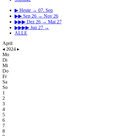
▶
Heute → 07. Sep
▶▶
Sep 26 → Nov 26
▶▶▶
Dez 26 → Mai 27
▶▶▶▶
Jun 27 →
ALLE
April
◂
2024
▸
Mo
Di
Mi
Do
Fr
Sa
So
1
2
3
4
5
6
7
8