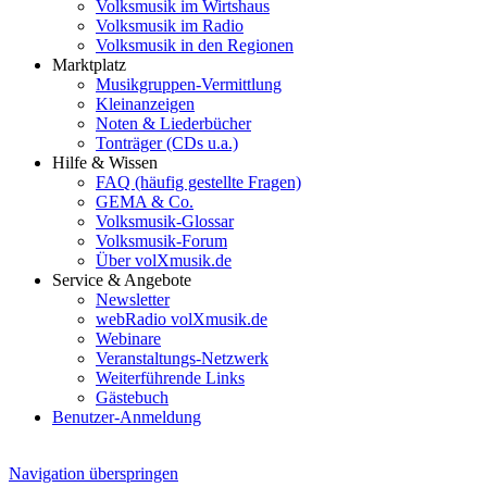
Volksmusik im Wirtshaus
Volksmusik im Radio
Volksmusik in den Regionen
Marktplatz
Musikgruppen-Vermittlung
Kleinanzeigen
Noten & Liederbücher
Tonträger (CDs u.a.)
Hilfe & Wissen
FAQ (häufig gestellte Fragen)
GEMA & Co.
Volksmusik-Glossar
Volksmusik-Forum
Über volXmusik.de
Service & Angebote
Newsletter
webRadio volXmusik.de
Webinare
Veranstaltungs-Netzwerk
Weiterführende Links
Gästebuch
Benutzer-Anmeldung
Navigation überspringen