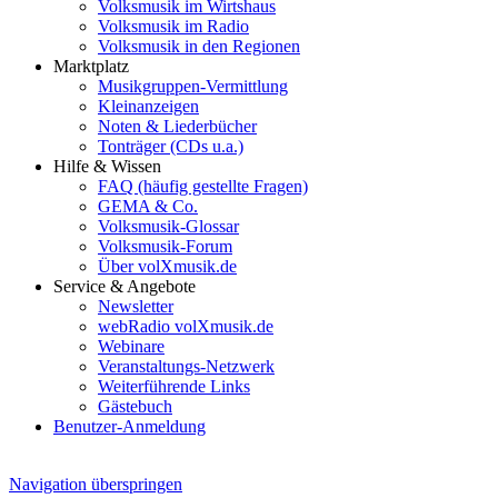
Volksmusik im Wirtshaus
Volksmusik im Radio
Volksmusik in den Regionen
Marktplatz
Musikgruppen-Vermittlung
Kleinanzeigen
Noten & Liederbücher
Tonträger (CDs u.a.)
Hilfe & Wissen
FAQ (häufig gestellte Fragen)
GEMA & Co.
Volksmusik-Glossar
Volksmusik-Forum
Über volXmusik.de
Service & Angebote
Newsletter
webRadio volXmusik.de
Webinare
Veranstaltungs-Netzwerk
Weiterführende Links
Gästebuch
Benutzer-Anmeldung
Navigation überspringen