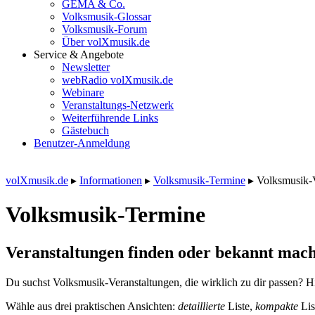
GEMA & Co.
Volksmusik-Glossar
Volksmusik-Forum
Über volXmusik.de
Service & Angebote
Newsletter
webRadio volXmusik.de
Webinare
Veranstaltungs-Netzwerk
Weiterführende Links
Gästebuch
Benutzer-Anmeldung
volXmusik.de
▸
Informationen
▸
Volksmusik-Termine
▸
Volksmusik-
Volksmusik-Termine
Veranstaltungen finden oder bekannt mach
Du suchst Volksmusik-Veranstaltungen, die wirklich zu dir passen? Hi
Wähle aus drei praktischen Ansichten:
detaillierte
Liste,
kompakte
Lis