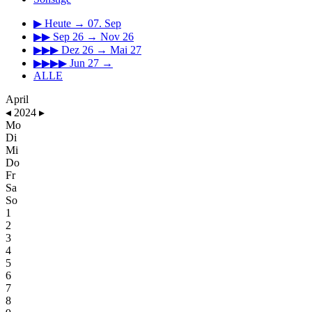
▶
Heute → 07. Sep
▶▶
Sep 26 → Nov 26
▶▶▶
Dez 26 → Mai 27
▶▶▶▶
Jun 27 →
ALLE
April
◂
2024
▸
Mo
Di
Mi
Do
Fr
Sa
So
1
2
3
4
5
6
7
8