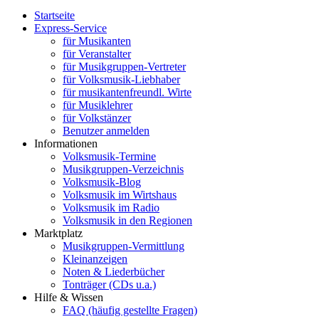
Startseite
Express-Service
für Musikanten
für Veranstalter
für Musikgruppen-Vertreter
für Volksmusik-Liebhaber
für musikantenfreundl. Wirte
für Musiklehrer
für Volkstänzer
Benutzer anmelden
Informationen
Volksmusik-Termine
Musikgruppen-Verzeichnis
Volksmusik-Blog
Volksmusik im Wirtshaus
Volksmusik im Radio
Volksmusik in den Regionen
Marktplatz
Musikgruppen-Vermittlung
Kleinanzeigen
Noten & Liederbücher
Tonträger (CDs u.a.)
Hilfe & Wissen
FAQ (häufig gestellte Fragen)