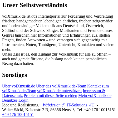
Unser Selbstverständnis
volXmusik.de ist
das
Internetportal zur Förderung und Verbreitung
frischer, handgemachter, lebendiger, ehrlicher, frecher, zeitgemäßer
und bodenständiger Volksmusik aus Deutschland, Österreich,
Südtirol und der Schweiz. Sänger, Musikanten und Freunde dieses
Genres tauschen hier Informationen und Erfahrungen aus, stellen
Fragen, finden Antworten – und versorgen sich gegenseitig mit
Instrumenten, Noten, Tonträgern, Unterricht, Kontakten und vielem
mehr.
Unser Ziel ist es, den Zugang zur Volksmusik für alle zu öffnen –
auch und gerade für jene, die bislang noch keinen persönlichen
Bezug dazu hatten.
Sonstiges
Über volXmusik.de
Über das volXmusik.de-Team
Kontakt zum
volXmusik.de-Team
volXmusik.de unterstützen
Impressum &
Datenschutz
Problem mit dieser Seite melden
Mein volXmusik.de
Benutzer-Login
Idee und Realisierung:
Webdesign
@ IT-Solutions
4U
-
Walter Säckl
,
Keltenstr. 2 B
,
86356
Neusäß
, Tel.
+49 176 10015151
+49 176 10015151