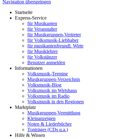
Navigation überspringen
Startseite
Express-Service
für Musikanten
für Veranstalter
für Musikgruppen-Vertreter
für Volksmusik-Liebhaber
für musikantenfreundl. Wirte
für Musiklehrer
für Volkstänzer
Benutzer anmelden
Informationen
Volksmusik-Termine
Musikgruppen-Verzeichnis
Volksmusik-Blog
Volksmusik im Wirtshaus
Volksmusik im Radio
Volksmusik in den Regionen
Marktplatz
Musikgruppen-Vermittlung
Kleinanzeigen
Noten & Liederbücher
Tonträger (CDs u.a.)
Hilfe & Wissen