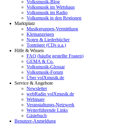
Volksmusik-Blog
Volksmusik im Wirtshaus
Volksmusik im Radio
Volksmusik in den Regionen
Marktplatz
Musikgruppen-Vermittlung
Kleinanzeigen
Noten & Liederbücher
Tonträger (CDs u.a.)
Hilfe & Wissen
FAQ (häufig gestellte Fragen)
GEMA & Co.
Volksmusik-Glossar
Volksmusik-Forum
Über volXmusik.de
Service & Angebote
Newsletter
webRadio volXmusik.de
Webinare
Veranstaltungs-Netzwerk
Weiterführende Links
Gästebuch
Benutzer-Anmeldung