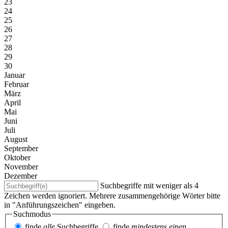
23
24
25
26
27
28
29
30
Januar
Februar
März
April
Mai
Juni
Juli
August
September
Oktober
November
Dezember
Suchbegriffe mit weniger als 4
Zeichen werden ignoriert. Mehrere zusammengehörige Wörter bitte
in "Anführungszeichen" eingeben.
Suchmodus
finde
alle
Suchbegriffe
finde
mindestens einen