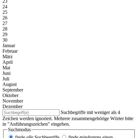
23
24
25
26
27
28
29
30
Januar
Februar
März
April
Mai
Juni
Juli
August
September
Oktober
November
Dezember
Suchbegriffe mit weniger als 4
Zeichen werden ignoriert. Mehrere zusammengehörige Wörter bitte
in "Anführungszeichen" eingeben.
Suchmodus
finde
alle
Suchbegriffe
finde
mindestens einen