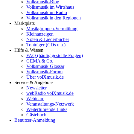
Volksmusik-Blog
Volksmusik im Wirtshaus
Volksmusik im Radio
Volksmusik in den Regionen
Marktplatz
Musikgruppen-Vermittlung
Kleinanzeigen
Noten & Liederbücher
Tonträger (CDs u.a.)
Hilfe & Wissen
FAQ (häufig gestellte Fragen)
GEMA & Co.
Volksmusik-Glossar
Volksmusik-Forum
Über volXmusik.de
Service & Angebote
Newsletter
webRadio volXmusik.de
Webinare
Veranstaltungs-Netzwerk
Weiterführende Links
Gästebuch
Benutzer-Anmeldung