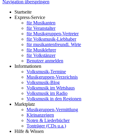
Navigation überspringen
Startseite
Express-Service
für Musikanten
für Veranstalter
für Musikgruppen-Vertreter
für Volksmusik-Liebhaber
für musikantenfreundl. Wirte
für Musiklehrer
für Volkstänzer
Benutzer anmelden
Informationen
Volksmusik-Termine
Musikgruppen-Verzeichnis
Volksmusik-Blog
Volksmusik im Wirtshaus
Volksmusik im Radio
Volksmusik in den Regionen
Marktplatz
Musikgruppen-Vermittlung
Kleinanzeigen
Noten & Liederbücher
Tonträger (CDs u.a.)
Hilfe & Wissen