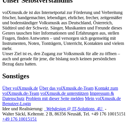
Unser Selbstverständnis
volXmusik.de ist
das
Internetportal zur Förderung und Verbreitung
frischer, handgemachter, lebendiger, ehrlicher, frecher, zeitgemäßer
und bodenständiger Volksmusik aus Deutschland, Österreich,
Südtirol und der Schweiz. Sänger, Musikanten und Freunde dieses
Genres tauschen hier Informationen und Erfahrungen aus, stellen
Fragen, finden Antworten – und versorgen sich gegenseitig mit
Instrumenten, Noten, Tonträgern, Unterricht, Kontakten und vielem
mehr.
Unser Ziel ist es, den Zugang zur Volksmusik für alle zu öffnen –
auch und gerade für jene, die bislang noch keinen persönlichen
Bezug dazu hatten.
Sonstiges
Über volXmusik.de
Über das volXmusik.de-Team
Kontakt zum
volXmusik.de-Team
volXmusik.de unterstützen
Impressum &
Datenschutz
Problem mit dieser Seite melden
Mein volXmusik.de
Benutzer-Login
Idee und Realisierung:
Webdesign
@ IT-Solutions
4U
-
Walter Säckl
,
Keltenstr. 2 B
,
86356
Neusäß
, Tel.
+49 176 10015151
+49 176 10015151