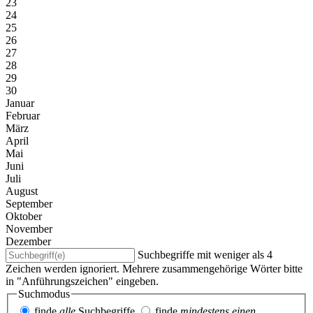
23
24
25
26
27
28
29
30
Januar
Februar
März
April
Mai
Juni
Juli
August
September
Oktober
November
Dezember
Suchbegriffe mit weniger als 4
Zeichen werden ignoriert. Mehrere zusammengehörige Wörter bitte
in "Anführungszeichen" eingeben.
Suchmodus
finde
alle
Suchbegriffe
finde
mindestens einen