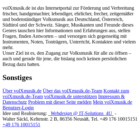
volXmusik.de ist
das
Internetportal zur Förderung und Verbreitung
frischer, handgemachter, lebendiger, ehrlicher, frecher, zeitgemäßer
und bodenständiger Volksmusik aus Deutschland, Österreich,
Südtirol und der Schweiz. Sänger, Musikanten und Freunde dieses
Genres tauschen hier Informationen und Erfahrungen aus, stellen
Fragen, finden Antworten – und versorgen sich gegenseitig mit
Instrumenten, Noten, Tonträgern, Unterricht, Kontakten und vielem
mehr.
Unser Ziel ist es, den Zugang zur Volksmusik für alle zu öffnen –
auch und gerade für jene, die bislang noch keinen persönlichen
Bezug dazu hatten.
Sonstiges
Über volXmusik.de
Über das volXmusik.de-Team
Kontakt zum
volXmusik.de-Team
volXmusik.de unterstützen
Impressum &
Datenschutz
Problem mit dieser Seite melden
Mein volXmusik.de
Benutzer-Login
Idee und Realisierung:
Webdesign
@ IT-Solutions
4U
-
Walter Säckl
,
Keltenstr. 2 B
,
86356
Neusäß
, Tel.
+49 176 10015151
+49 176 10015151