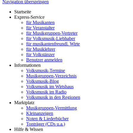
Navigation überspringen
Startseite
Express-Service
für Musikanten
für Veranstalter
für Musikgruppen-Vertreter
für Volksmusik-Liebhaber
für musikantenfreundl. Wirte
für Musiklehrer
für Volkstänzer
Benutzer anmelden
Informationen
Volksmusik-Termine
Musikgruppen-Verzeichnis
Volksmusik-Blog
Volksmusik im Wirtshaus
Volksmusik im Radio
Volksmusik in den Regionen
Marktplatz
Musikgruppen-Vermittlung
Kleinanzeigen
Noten & Liederbücher
Tonträger (CDs u.a.)
Hilfe & Wissen