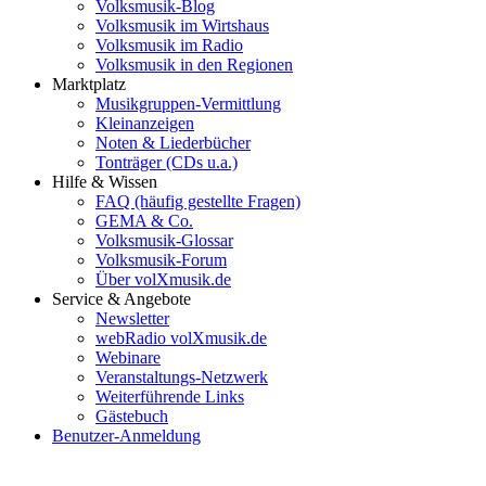
Volksmusik-Blog
Volksmusik im Wirtshaus
Volksmusik im Radio
Volksmusik in den Regionen
Marktplatz
Musikgruppen-Vermittlung
Kleinanzeigen
Noten & Liederbücher
Tonträger (CDs u.a.)
Hilfe & Wissen
FAQ (häufig gestellte Fragen)
GEMA & Co.
Volksmusik-Glossar
Volksmusik-Forum
Über volXmusik.de
Service & Angebote
Newsletter
webRadio volXmusik.de
Webinare
Veranstaltungs-Netzwerk
Weiterführende Links
Gästebuch
Benutzer-Anmeldung