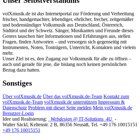
Unser Selbstverständnis
volXmusik.de ist
das
Internetportal zur Förderung und Verbreitung
frischer, handgemachter, lebendiger, ehrlicher, frecher, zeitgemäßer
und bodenständiger Volksmusik aus Deutschland, Österreich,
Südtirol und der Schweiz. Sänger, Musikanten und Freunde dieses
Genres tauschen hier Informationen und Erfahrungen aus, stellen
Fragen, finden Antworten – und versorgen sich gegenseitig mit
Instrumenten, Noten, Tonträgern, Unterricht, Kontakten und vielem
mehr.
Unser Ziel ist es, den Zugang zur Volksmusik für alle zu öffnen –
auch und gerade für jene, die bislang noch keinen persönlichen
Bezug dazu hatten.
Sonstiges
Über volXmusik.de
Über das volXmusik.de-Team
Kontakt zum
volXmusik.de-Team
volXmusik.de unterstützen
Impressum &
Datenschutz
Problem mit dieser Seite melden
Mein volXmusik.de
Benutzer-Login
Idee und Realisierung:
Webdesign
@ IT-Solutions
4U
-
Walter Säckl
,
Keltenstr. 2 B
,
86356
Neusäß
, Tel.
+49 176 10015151
+49 176 10015151