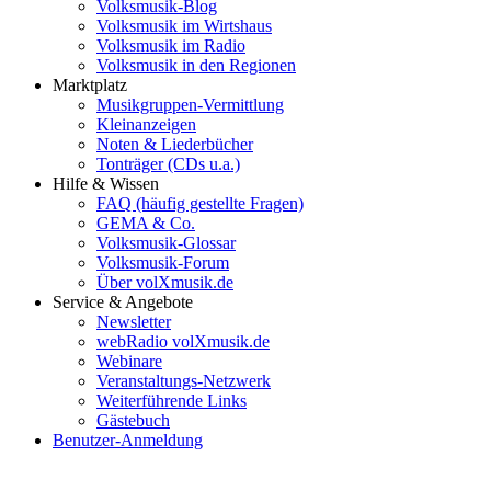
Volksmusik-Blog
Volksmusik im Wirtshaus
Volksmusik im Radio
Volksmusik in den Regionen
Marktplatz
Musikgruppen-Vermittlung
Kleinanzeigen
Noten & Liederbücher
Tonträger (CDs u.a.)
Hilfe & Wissen
FAQ (häufig gestellte Fragen)
GEMA & Co.
Volksmusik-Glossar
Volksmusik-Forum
Über volXmusik.de
Service & Angebote
Newsletter
webRadio volXmusik.de
Webinare
Veranstaltungs-Netzwerk
Weiterführende Links
Gästebuch
Benutzer-Anmeldung