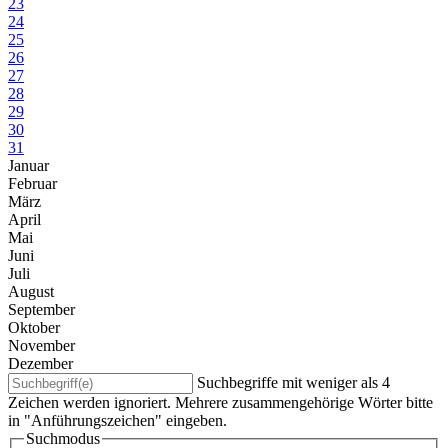
23
24
25
26
27
28
29
30
31
Januar
Februar
März
April
Mai
Juni
Juli
August
September
Oktober
November
Dezember
Suchbegriffe mit weniger als 4
Zeichen werden ignoriert. Mehrere zusammengehörige Wörter bitte
in "Anführungszeichen" eingeben.
Suchmodus