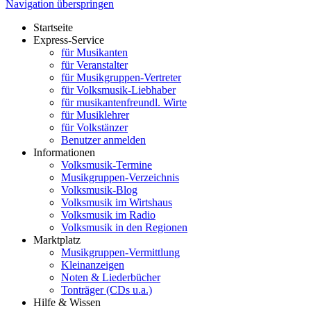
Navigation überspringen
Startseite
Express-Service
für Musikanten
für Veranstalter
für Musikgruppen-Vertreter
für Volksmusik-Liebhaber
für musikantenfreundl. Wirte
für Musiklehrer
für Volkstänzer
Benutzer anmelden
Informationen
Volksmusik-Termine
Musikgruppen-Verzeichnis
Volksmusik-Blog
Volksmusik im Wirtshaus
Volksmusik im Radio
Volksmusik in den Regionen
Marktplatz
Musikgruppen-Vermittlung
Kleinanzeigen
Noten & Liederbücher
Tonträger (CDs u.a.)
Hilfe & Wissen