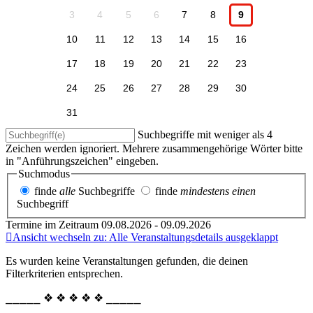
3
4
5
6
7
8
9
10
11
12
13
14
15
16
17
18
19
20
21
22
23
24
25
26
27
28
29
30
31
Suchbegriffe mit weniger als 4
Zeichen werden ignoriert. Mehrere zusammengehörige Wörter bitte
in "Anführungszeichen" eingeben.
Suchmodus
finde
alle
Suchbegriffe
finde
mindestens einen
Suchbegriff
Termine im Zeitraum 09.08.2026 - 09.09.2026
Ansicht wechseln zu: Alle Veranstaltungsdetails ausgeklappt
Es wurden keine Veranstaltungen gefunden, die deinen
Filterkriterien entsprechen.
⎯⎯⎯⎯⎯ ❖ ❖ ❖ ❖ ❖ ⎯⎯⎯⎯⎯