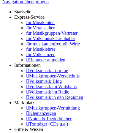
Navigation überspringen
Startseite
Express-Service
für Musikanten
für Veranstalter
für Musikgruppen-Vertreter
für Volksmusik-Liebhaber
für musikantenfreundl. Wirte
für Musiklehrer
für Volkstänzer
Benutzer anmelden
Informationen
Volksmusik-Termine
Musikgruppen-Verzeichnis
Volksmusik-Blog
Volksmusik im Wirtshaus
Volksmusik im Radio
Volksmusik in den Regionen
Marktplatz
Musikgruppen-Vermittlung
Kleinanzeigen
Noten & Liederbücher
Tonträger (CDs u.a.)
Hilfe & Wissen