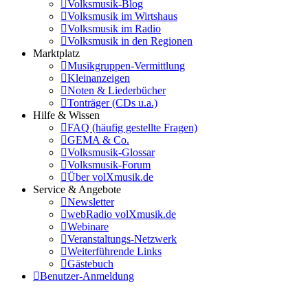
Volksmusik-Blog
Volksmusik im Wirtshaus
Volksmusik im Radio
Volksmusik in den Regionen
Marktplatz
Musikgruppen-Vermittlung
Kleinanzeigen
Noten & Liederbücher
Tonträger (CDs u.a.)
Hilfe & Wissen
FAQ (häufig gestellte Fragen)
GEMA & Co.
Volksmusik-Glossar
Volksmusik-Forum
Über volXmusik.de
Service & Angebote
Newsletter
webRadio volXmusik.de
Webinare
Veranstaltungs-Netzwerk
Weiterführende Links
Gästebuch
Benutzer-Anmeldung