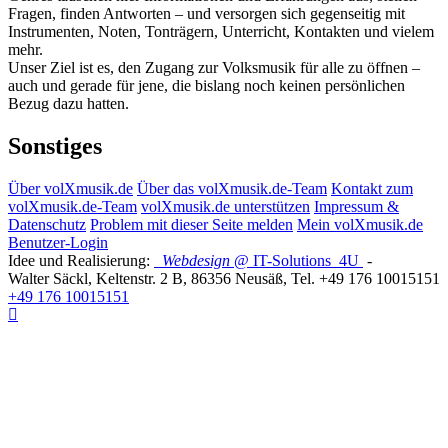
Fragen, finden Antworten – und versorgen sich gegenseitig mit
Instrumenten, Noten, Tonträgern, Unterricht, Kontakten und vielem
mehr.
Unser Ziel ist es, den Zugang zur Volksmusik für alle zu öffnen –
auch und gerade für jene, die bislang noch keinen persönlichen
Bezug dazu hatten.
Sonstiges
Über volXmusik.de
Über das volXmusik.de-Team
Kontakt zum
volXmusik.de-Team
volXmusik.de unterstützen
Impressum &
Datenschutz
Problem mit dieser Seite melden
Mein volXmusik.de
Benutzer-Login
Idee und Realisierung:
Webdesign
@ IT-Solutions
4U
-
Walter Säckl
,
Keltenstr. 2 B
,
86356
Neusäß
, Tel.
+49 176 10015151
+49 176 10015151