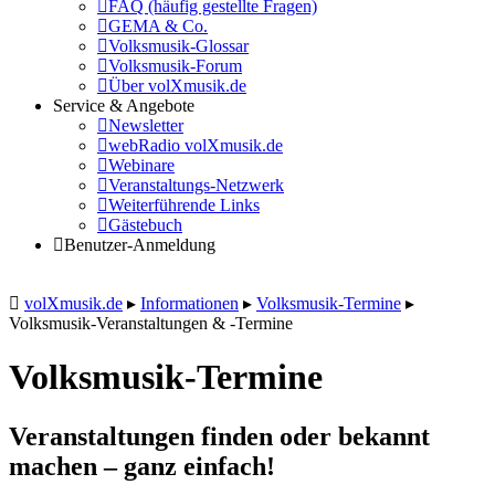
FAQ (häufig gestellte Fragen)
GEMA & Co.
Volksmusik-Glossar
Volksmusik-Forum
Über volXmusik.de
Service & Angebote
Newsletter
webRadio volXmusik.de
Webinare
Veranstaltungs-Netzwerk
Weiterführende Links
Gästebuch
Benutzer-Anmeldung
volXmusik.de
▸
Informationen
▸
Volksmusik-Termine
▸
Volksmusik-Veranstaltungen & -Termine
Volksmusik-Termine
Veranstaltungen finden oder bekannt
machen – ganz einfach!