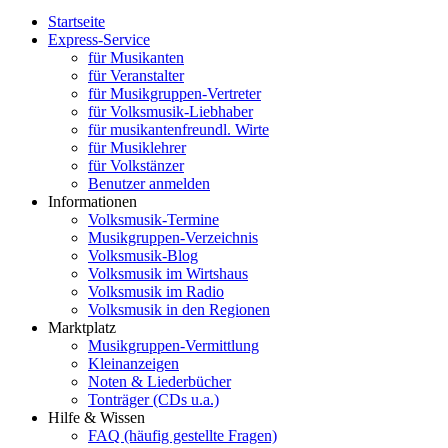
Startseite
Express-Service
für Musikanten
für Veranstalter
für Musikgruppen-Vertreter
für Volksmusik-Liebhaber
für musikantenfreundl. Wirte
für Musiklehrer
für Volkstänzer
Benutzer anmelden
Informationen
Volksmusik-Termine
Musikgruppen-Verzeichnis
Volksmusik-Blog
Volksmusik im Wirtshaus
Volksmusik im Radio
Volksmusik in den Regionen
Marktplatz
Musikgruppen-Vermittlung
Kleinanzeigen
Noten & Liederbücher
Tonträger (CDs u.a.)
Hilfe & Wissen
FAQ (häufig gestellte Fragen)