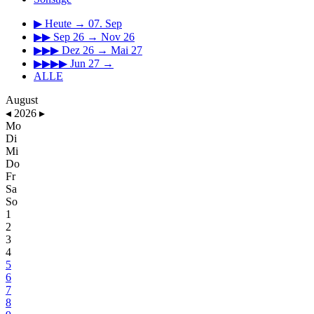
▶
Heute → 07. Sep
▶▶
Sep 26 → Nov 26
▶▶▶
Dez 26 → Mai 27
▶▶▶▶
Jun 27 →
ALLE
August
◂
2026
▸
Mo
Di
Mi
Do
Fr
Sa
So
1
2
3
4
5
6
7
8