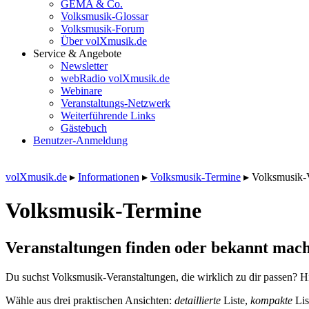
GEMA & Co.
Volksmusik-Glossar
Volksmusik-Forum
Über volXmusik.de
Service & Angebote
Newsletter
webRadio volXmusik.de
Webinare
Veranstaltungs-Netzwerk
Weiterführende Links
Gästebuch
Benutzer-Anmeldung
volXmusik.de
▸
Informationen
▸
Volksmusik-Termine
▸
Volksmusik-
Volksmusik-Termine
Veranstaltungen finden oder bekannt mach
Du suchst Volksmusik-Veranstaltungen, die wirklich zu dir passen? Hi
Wähle aus drei praktischen Ansichten:
detaillierte
Liste,
kompakte
Lis