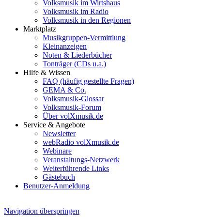
Volksmusik im Wirtshaus
Volksmusik im Radio
Volksmusik in den Regionen
Marktplatz
Musikgruppen-Vermittlung
Kleinanzeigen
Noten & Liederbücher
Tonträger (CDs u.a.)
Hilfe & Wissen
FAQ (häufig gestellte Fragen)
GEMA & Co.
Volksmusik-Glossar
Volksmusik-Forum
Über volXmusik.de
Service & Angebote
Newsletter
webRadio volXmusik.de
Webinare
Veranstaltungs-Netzwerk
Weiterführende Links
Gästebuch
Benutzer-Anmeldung
Navigation überspringen