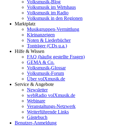
Volksmusik-Blog
Volksmusik im Wirtshaus
Volksmusik im Radio
Volksmusik in den Regionen
Marktplatz
Musikgruppen-Vermittlung
Kleinanzeigen
Noten & Liederbücher
Tonträger (CDs u.a.)
Hilfe & Wissen
FAQ (häufig gestellte Fragen)
GEMA & Co.
Volksmusik-Glossar
Volksmusik-Forum
Über volXmusik.de
Service & Angebote
Newsletter
webRadio volXmusik.de
Webinare
Veranstaltungs-Netzwerk
Weiterführende Links
Gästebuch
Benutzer-Anmeldung