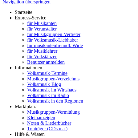
Navigation überspringen
Startseite
Express-Service
für Musikanten
für Veranstalter
für Musikgruppen-Vertreter
für Volksmusik-Liebhaber
für musikantenfreundl. Wirte
für Musiklehrer
für Volkstänzer
Benutzer anmelden
Informationen
Volksmusik-Termine
Musikgruppen-Verzeichnis
Volksmusik-Blog
Volksmusik im Wirtshaus
Volksmusik im Radio
Volksmusik in den Regionen
Marktplatz
Musikgruppen-Vermittlung
Kleinanzeigen
Noten & Liederbücher
Tonträger (CDs u.a.)
Hilfe & Wissen