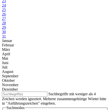
23
24
25
26
27
28
29
30
31
Januar
Februar
März
April
Mai
Juni
Juli
August
September
Oktober
November
Dezember
Suchbegriffe mit weniger als 4
Zeichen werden ignoriert. Mehrere zusammengehörige Wörter bitte
in "Anführungszeichen" eingeben.
Suchmodus