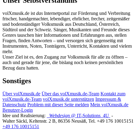
Unser Selbstverständnis
volXmusik.de ist
das
Internetportal zur Förderung und Verbreitung
frischer, handgemachter, lebendiger, ehrlicher, frecher, zeitgemäßer
und bodenständiger Volksmusik aus Deutschland, Österreich,
Südtirol und der Schweiz. Sänger, Musikanten und Freunde dieses
Genres tauschen hier Informationen und Erfahrungen aus, stellen
Fragen, finden Antworten – und versorgen sich gegenseitig mit
Instrumenten, Noten, Tonträgern, Unterricht, Kontakten und vielem
mehr.
Unser Ziel ist es, den Zugang zur Volksmusik für alle zu öffnen –
auch und gerade für jene, die bislang noch keinen persönlichen
Bezug dazu hatten.
Sonstiges
Über volXmusik.de
Über das volXmusik.de-Team
Kontakt zum
volXmusik.de-Team
volXmusik.de unterstützen
Impressum &
Datenschutz
Problem mit dieser Seite melden
Mein volXmusik.de
Benutzer-Login
Idee und Realisierung:
Webdesign
@ IT-Solutions
4U
-
Walter Säckl
,
Keltenstr. 2 B
,
86356
Neusäß
, Tel.
+49 176 10015151
+49 176 10015151