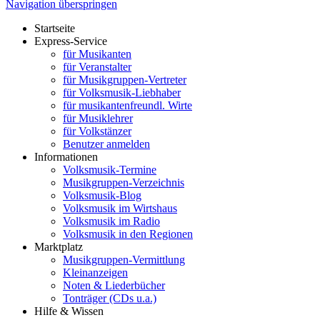
Navigation überspringen
Startseite
Express-Service
für Musikanten
für Veranstalter
für Musikgruppen-Vertreter
für Volksmusik-Liebhaber
für musikantenfreundl. Wirte
für Musiklehrer
für Volkstänzer
Benutzer anmelden
Informationen
Volksmusik-Termine
Musikgruppen-Verzeichnis
Volksmusik-Blog
Volksmusik im Wirtshaus
Volksmusik im Radio
Volksmusik in den Regionen
Marktplatz
Musikgruppen-Vermittlung
Kleinanzeigen
Noten & Liederbücher
Tonträger (CDs u.a.)
Hilfe & Wissen