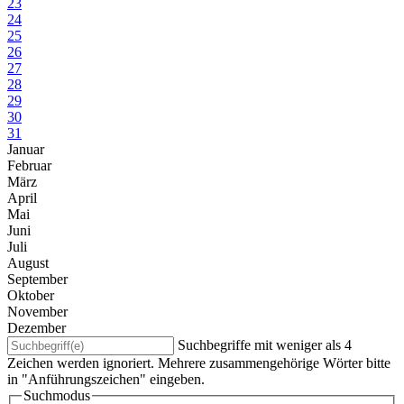
23
24
25
26
27
28
29
30
31
Januar
Februar
März
April
Mai
Juni
Juli
August
September
Oktober
November
Dezember
Suchbegriffe mit weniger als 4
Zeichen werden ignoriert. Mehrere zusammengehörige Wörter bitte
in "Anführungszeichen" eingeben.
Suchmodus