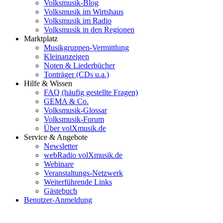
Volksmusik-Blog
Volksmusik im Wirtshaus
Volksmusik im Radio
Volksmusik in den Regionen
Marktplatz
Musikgruppen-Vermittlung
Kleinanzeigen
Noten & Liederbücher
Tonträger (CDs u.a.)
Hilfe & Wissen
FAQ (häufig gestellte Fragen)
GEMA & Co.
Volksmusik-Glossar
Volksmusik-Forum
Über volXmusik.de
Service & Angebote
Newsletter
webRadio volXmusik.de
Webinare
Veranstaltungs-Netzwerk
Weiterführende Links
Gästebuch
Benutzer-Anmeldung