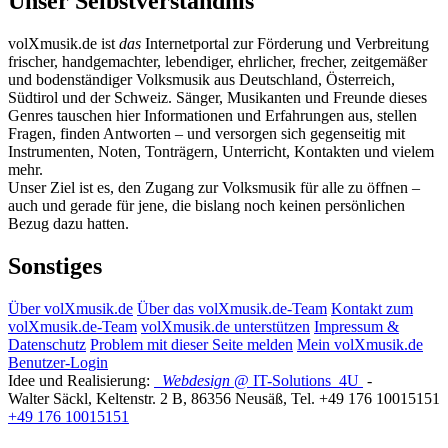
Unser Selbstverständnis
volXmusik.de ist
das
Internetportal zur Förderung und Verbreitung
frischer, handgemachter, lebendiger, ehrlicher, frecher, zeitgemäßer
und bodenständiger Volksmusik aus Deutschland, Österreich,
Südtirol und der Schweiz. Sänger, Musikanten und Freunde dieses
Genres tauschen hier Informationen und Erfahrungen aus, stellen
Fragen, finden Antworten – und versorgen sich gegenseitig mit
Instrumenten, Noten, Tonträgern, Unterricht, Kontakten und vielem
mehr.
Unser Ziel ist es, den Zugang zur Volksmusik für alle zu öffnen –
auch und gerade für jene, die bislang noch keinen persönlichen
Bezug dazu hatten.
Sonstiges
Über volXmusik.de
Über das volXmusik.de-Team
Kontakt zum
volXmusik.de-Team
volXmusik.de unterstützen
Impressum &
Datenschutz
Problem mit dieser Seite melden
Mein volXmusik.de
Benutzer-Login
Idee und Realisierung:
Webdesign
@ IT-Solutions
4U
-
Walter Säckl
,
Keltenstr. 2 B
,
86356
Neusäß
, Tel.
+49 176 10015151
+49 176 10015151