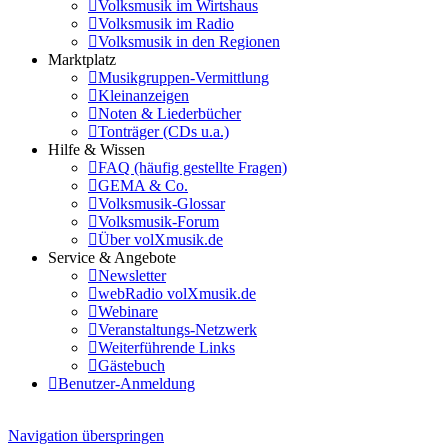
Volksmusik im Wirtshaus
Volksmusik im Radio
Volksmusik in den Regionen
Marktplatz
Musikgruppen-Vermittlung
Kleinanzeigen
Noten & Liederbücher
Tonträger (CDs u.a.)
Hilfe & Wissen
FAQ (häufig gestellte Fragen)
GEMA & Co.
Volksmusik-Glossar
Volksmusik-Forum
Über volXmusik.de
Service & Angebote
Newsletter
webRadio volXmusik.de
Webinare
Veranstaltungs-Netzwerk
Weiterführende Links
Gästebuch
Benutzer-Anmeldung
Navigation überspringen