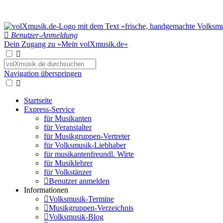
Benutzer-Anmeldung
Dein Zugang zu »Mein volXmusik.de«
Navigation überspringen
Startseite
Express-Service
für Musikanten
für Veranstalter
für Musikgruppen-Vertreter
für Volksmusik-Liebhaber
für musikantenfreundl. Wirte
für Musiklehrer
für Volkstänzer
Benutzer anmelden
Informationen
Volksmusik-Termine
Musikgruppen-Verzeichnis
Volksmusik-Blog