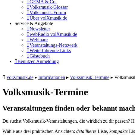
GEMA & Co.
Volksmusik-Glossar
Volksmusik-Forum
Über volXmusik.de
Service & Angebote
Newsletter
webRadio volXmusik.de
Webinare
Veranstaltungs-Netzwerk
Weiterführende Links
Gästebuch
Benutzer-Anmeldung
volXmusik.de
▸
Informationen
▸
Volksmusik-Termine
▸
Volksmusi
Volksmusik-Termine
Veranstaltungen finden oder bekannt mach
Du suchst Volksmusik-Veranstaltungen, die wirklich zu dir passen? Hi
Wähle aus drei praktischen Ansichten:
detaillierte
Liste,
kompakte
Lis