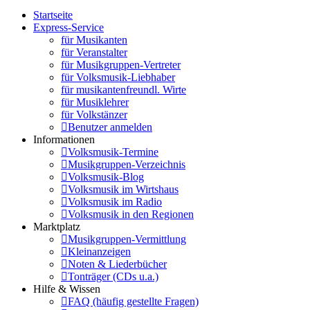
Startseite
Express-Service
für Musikanten
für Veranstalter
für Musikgruppen-Vertreter
für Volksmusik-Liebhaber
für musikantenfreundl. Wirte
für Musiklehrer
für Volkstänzer
Benutzer anmelden
Informationen
Volksmusik-Termine
Musikgruppen-Verzeichnis
Volksmusik-Blog
Volksmusik im Wirtshaus
Volksmusik im Radio
Volksmusik in den Regionen
Marktplatz
Musikgruppen-Vermittlung
Kleinanzeigen
Noten & Liederbücher
Tonträger (CDs u.a.)
Hilfe & Wissen
FAQ (häufig gestellte Fragen)