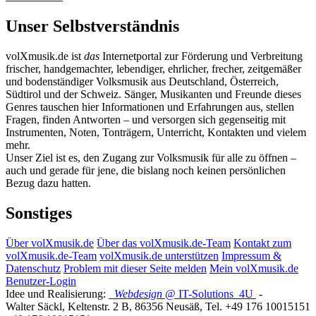
Unser Selbstverständnis
volXmusik.de ist
das
Internetportal zur Förderung und Verbreitung
frischer, handgemachter, lebendiger, ehrlicher, frecher, zeitgemäßer
und bodenständiger Volksmusik aus Deutschland, Österreich,
Südtirol und der Schweiz. Sänger, Musikanten und Freunde dieses
Genres tauschen hier Informationen und Erfahrungen aus, stellen
Fragen, finden Antworten – und versorgen sich gegenseitig mit
Instrumenten, Noten, Tonträgern, Unterricht, Kontakten und vielem
mehr.
Unser Ziel ist es, den Zugang zur Volksmusik für alle zu öffnen –
auch und gerade für jene, die bislang noch keinen persönlichen
Bezug dazu hatten.
Sonstiges
Über volXmusik.de
Über das volXmusik.de-Team
Kontakt zum
volXmusik.de-Team
volXmusik.de unterstützen
Impressum &
Datenschutz
Problem mit dieser Seite melden
Mein volXmusik.de
Benutzer-Login
Idee und Realisierung:
Webdesign
@ IT-Solutions
4U
-
Walter Säckl
,
Keltenstr. 2 B
,
86356
Neusäß
, Tel.
+49 176 10015151