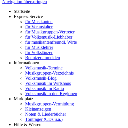
Navigation überspringen
Startseite
Express-Service
für Musikanten
für Veranstalter
für Musikgruppen-Vertreter
für Volksmusik-Liebhaber
für musikantenfreundl. Wirte
für Musiklehrer
für Volkstänzer
Benutzer anmelden
Informationen
Volksmusik-Termine
Musikgruppen-Verzeichnis
Volksmusik-Blog
Volksmusik im Wirtshaus
Volksmusik im Radio
Volksmusik in den Regionen
Marktplatz
Musikgruppen-Vermittlung
Kleinanzeigen
Noten & Liederbücher
Tonträger (CDs u.a.)
Hilfe & Wissen