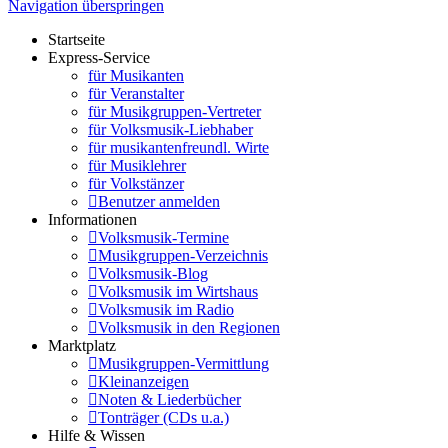
Navigation überspringen
Startseite
Express-Service
für Musikanten
für Veranstalter
für Musikgruppen-Vertreter
für Volksmusik-Liebhaber
für musikantenfreundl. Wirte
für Musiklehrer
für Volkstänzer
Benutzer anmelden
Informationen
Volksmusik-Termine
Musikgruppen-Verzeichnis
Volksmusik-Blog
Volksmusik im Wirtshaus
Volksmusik im Radio
Volksmusik in den Regionen
Marktplatz
Musikgruppen-Vermittlung
Kleinanzeigen
Noten & Liederbücher
Tonträger (CDs u.a.)
Hilfe & Wissen