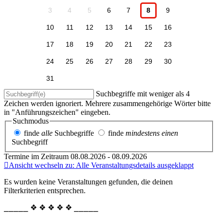
3
4
5
6
7
8
9
10
11
12
13
14
15
16
17
18
19
20
21
22
23
24
25
26
27
28
29
30
31
Suchbegriffe mit weniger als 4
Zeichen werden ignoriert. Mehrere zusammengehörige Wörter bitte
in "Anführungszeichen" eingeben.
Suchmodus
finde
alle
Suchbegriffe
finde
mindestens einen
Suchbegriff
Termine im Zeitraum 08.08.2026 - 08.09.2026
Ansicht wechseln zu: Alle Veranstaltungsdetails ausgeklappt
Es wurden keine Veranstaltungen gefunden, die deinen
Filterkriterien entsprechen.
⎯⎯⎯⎯⎯ ❖ ❖ ❖ ❖ ❖ ⎯⎯⎯⎯⎯