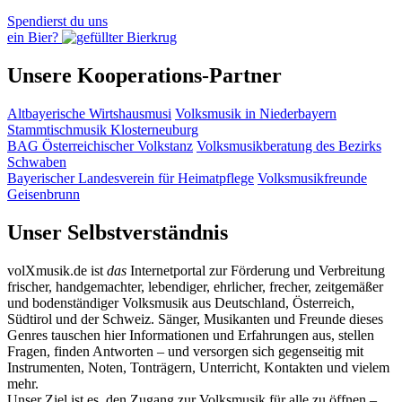
Spendierst du uns
ein Bier?
Unsere Kooperations-Partner
Altbayerische Wirtshausmusi
Volksmusik in Niederbayern
Stammtischmusik Klosterneuburg
BAG Österreichischer Volkstanz
Volksmusikberatung des Bezirks
Schwaben
Bayerischer Landesverein für Heimatpflege
Volksmusikfreunde
Geisenbrunn
Unser Selbstverständnis
volXmusik.de ist
das
Internetportal zur Förderung und Verbreitung
frischer, handgemachter, lebendiger, ehrlicher, frecher, zeitgemäßer
und bodenständiger Volksmusik aus Deutschland, Österreich,
Südtirol und der Schweiz. Sänger, Musikanten und Freunde dieses
Genres tauschen hier Informationen und Erfahrungen aus, stellen
Fragen, finden Antworten – und versorgen sich gegenseitig mit
Instrumenten, Noten, Tonträgern, Unterricht, Kontakten und vielem
mehr.
Unser Ziel ist es, den Zugang zur Volksmusik für alle zu öffnen –