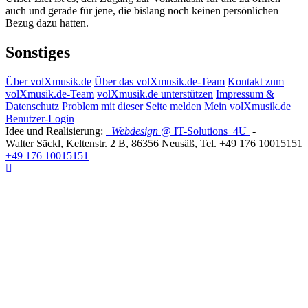
auch und gerade für jene, die bislang noch keinen persönlichen
Bezug dazu hatten.
Sonstiges
Über volXmusik.de
Über das volXmusik.de-Team
Kontakt zum
volXmusik.de-Team
volXmusik.de unterstützen
Impressum &
Datenschutz
Problem mit dieser Seite melden
Mein volXmusik.de
Benutzer-Login
Idee und Realisierung:
Webdesign
@ IT-Solutions
4U
-
Walter Säckl
,
Keltenstr. 2 B
,
86356
Neusäß
, Tel.
+49 176 10015151
+49 176 10015151