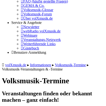
FAQ (häufig gestellte Fragen)
GEMA & Co.
Volksmusik-Glossar
Volksmusik-Forum
Über volXmusik.de
Service & Angebote
Newsletter
webRadio volXmusik.de
Webinare
Veranstaltungs-Netzwerk
Weiterführende Links
Gästebuch
Benutzer-Anmeldung
volXmusik.de
▸
Informationen
▸
Volksmusik-Termine
▸
Volksmusik-Veranstaltungen & -Termine
Volksmusik-Termine
Veranstaltungen finden oder bekannt
machen – ganz einfach!