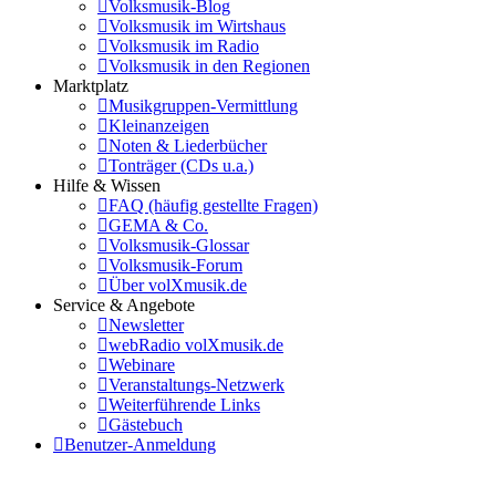
Volksmusik-Blog
Volksmusik im Wirtshaus
Volksmusik im Radio
Volksmusik in den Regionen
Marktplatz
Musikgruppen-Vermittlung
Kleinanzeigen
Noten & Liederbücher
Tonträger (CDs u.a.)
Hilfe & Wissen
FAQ (häufig gestellte Fragen)
GEMA & Co.
Volksmusik-Glossar
Volksmusik-Forum
Über volXmusik.de
Service & Angebote
Newsletter
webRadio volXmusik.de
Webinare
Veranstaltungs-Netzwerk
Weiterführende Links
Gästebuch
Benutzer-Anmeldung