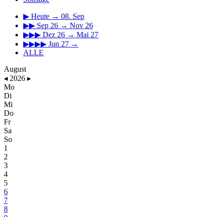
▶
Heute → 08. Sep
▶▶
Sep 26 → Nov 26
▶▶▶
Dez 26 → Mai 27
▶▶▶▶
Jun 27 →
ALLE
August
◂
2026
▸
Mo
Di
Mi
Do
Fr
Sa
So
1
2
3
4
5
6
7
8