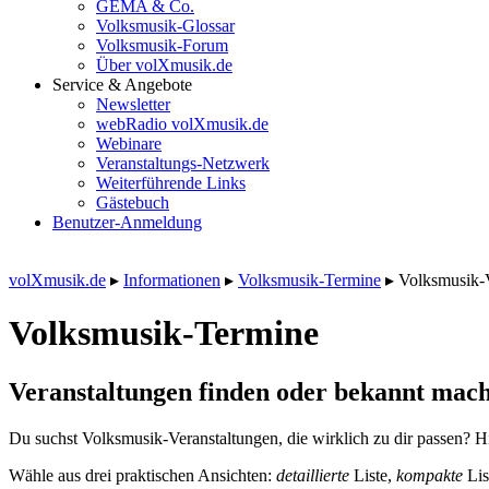
GEMA & Co.
Volksmusik-Glossar
Volksmusik-Forum
Über volXmusik.de
Service & Angebote
Newsletter
webRadio volXmusik.de
Webinare
Veranstaltungs-Netzwerk
Weiterführende Links
Gästebuch
Benutzer-Anmeldung
volXmusik.de
▸
Informationen
▸
Volksmusik-Termine
▸
Volksmusik-
Volksmusik-Termine
Veranstaltungen finden oder bekannt mach
Du suchst Volksmusik-Veranstaltungen, die wirklich zu dir passen? Hi
Wähle aus drei praktischen Ansichten:
detaillierte
Liste,
kompakte
Lis