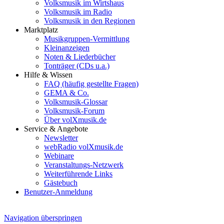
Volksmusik im Wirtshaus
Volksmusik im Radio
Volksmusik in den Regionen
Marktplatz
Musikgruppen-Vermittlung
Kleinanzeigen
Noten & Liederbücher
Tonträger (CDs u.a.)
Hilfe & Wissen
FAQ (häufig gestellte Fragen)
GEMA & Co.
Volksmusik-Glossar
Volksmusik-Forum
Über volXmusik.de
Service & Angebote
Newsletter
webRadio volXmusik.de
Webinare
Veranstaltungs-Netzwerk
Weiterführende Links
Gästebuch
Benutzer-Anmeldung
Navigation überspringen