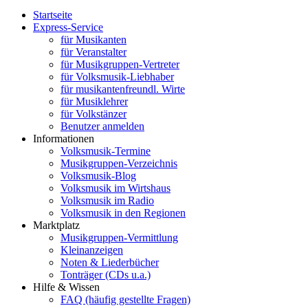
Startseite
Express-Service
für Musikanten
für Veranstalter
für Musikgruppen-Vertreter
für Volksmusik-Liebhaber
für musikantenfreundl. Wirte
für Musiklehrer
für Volkstänzer
Benutzer anmelden
Informationen
Volksmusik-Termine
Musikgruppen-Verzeichnis
Volksmusik-Blog
Volksmusik im Wirtshaus
Volksmusik im Radio
Volksmusik in den Regionen
Marktplatz
Musikgruppen-Vermittlung
Kleinanzeigen
Noten & Liederbücher
Tonträger (CDs u.a.)
Hilfe & Wissen
FAQ (häufig gestellte Fragen)