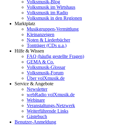
Volksmusik-Blog
Volksmusik im Wirtshaus
Volksmusik im Radio
Volksmusik in den Regionen
Marktplatz
Musikgruppen-Vermittlung
Kleinanzeigen
Noten & Liederbücher
Tonträger (CDs u.a.)
Hilfe & Wissen
FAQ (häufig gestellte Fragen)
GEMA & Co.
Volksmusik-Glossar
Volksmusik-Forum
Über volXmusik.de
Service & Angebote
Newsletter
webRadio volXmusik.de
Webinare
Veranstaltungs-Netzwerk
Weiterführende Links
Gästebuch
Benutzer-Anmeldung