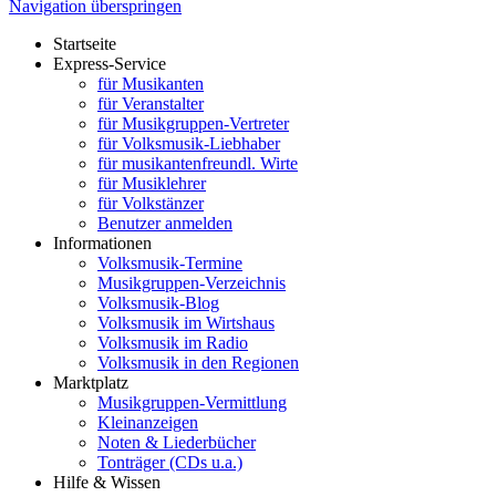
Navigation überspringen
Startseite
Express-Service
für Musikanten
für Veranstalter
für Musikgruppen-Vertreter
für Volksmusik-Liebhaber
für musikantenfreundl. Wirte
für Musiklehrer
für Volkstänzer
Benutzer anmelden
Informationen
Volksmusik-Termine
Musikgruppen-Verzeichnis
Volksmusik-Blog
Volksmusik im Wirtshaus
Volksmusik im Radio
Volksmusik in den Regionen
Marktplatz
Musikgruppen-Vermittlung
Kleinanzeigen
Noten & Liederbücher
Tonträger (CDs u.a.)
Hilfe & Wissen