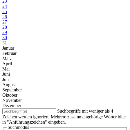
23
24
25
26
27
28
29
30
31
Januar
Februar
März
April
Mai
Juni
Juli
August
September
Oktober
November
Dezember
Suchbegriffe mit weniger als 4
Zeichen werden ignoriert. Mehrere zusammengehörige Wörter bitte
in "Anführungszeichen" eingeben.
Suchmodus