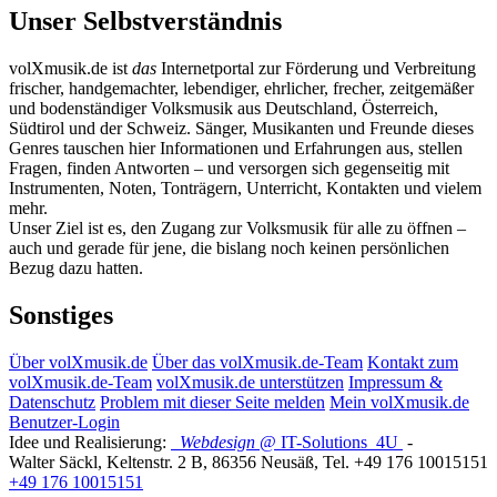
Unser Selbstverständnis
volXmusik.de ist
das
Internetportal zur Förderung und Verbreitung
frischer, handgemachter, lebendiger, ehrlicher, frecher, zeitgemäßer
und bodenständiger Volksmusik aus Deutschland, Österreich,
Südtirol und der Schweiz. Sänger, Musikanten und Freunde dieses
Genres tauschen hier Informationen und Erfahrungen aus, stellen
Fragen, finden Antworten – und versorgen sich gegenseitig mit
Instrumenten, Noten, Tonträgern, Unterricht, Kontakten und vielem
mehr.
Unser Ziel ist es, den Zugang zur Volksmusik für alle zu öffnen –
auch und gerade für jene, die bislang noch keinen persönlichen
Bezug dazu hatten.
Sonstiges
Über volXmusik.de
Über das volXmusik.de-Team
Kontakt zum
volXmusik.de-Team
volXmusik.de unterstützen
Impressum &
Datenschutz
Problem mit dieser Seite melden
Mein volXmusik.de
Benutzer-Login
Idee und Realisierung:
Webdesign
@ IT-Solutions
4U
-
Walter Säckl
,
Keltenstr. 2 B
,
86356
Neusäß
, Tel.
+49 176 10015151
+49 176 10015151