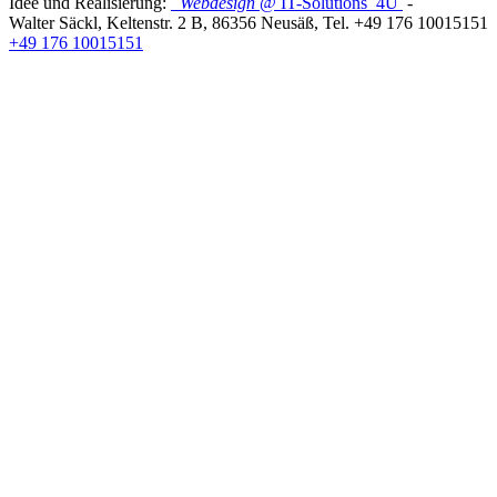
Idee und Realisierung:
Webdesign
@ IT-Solutions
4U
-
Walter Säckl
,
Keltenstr. 2 B
,
86356
Neusäß
, Tel.
+49 176 10015151
+49 176 10015151