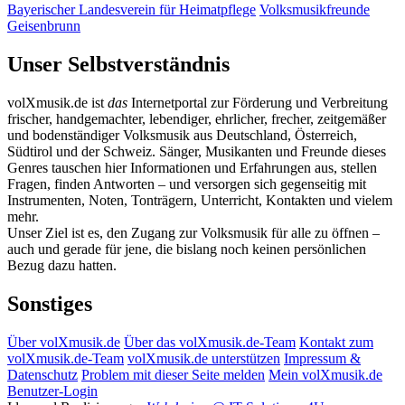
Bayerischer Landesverein für Heimatpflege
Volksmusikfreunde
Geisenbrunn
Unser Selbstverständnis
volXmusik.de ist
das
Internetportal zur Förderung und Verbreitung
frischer, handgemachter, lebendiger, ehrlicher, frecher, zeitgemäßer
und bodenständiger Volksmusik aus Deutschland, Österreich,
Südtirol und der Schweiz. Sänger, Musikanten und Freunde dieses
Genres tauschen hier Informationen und Erfahrungen aus, stellen
Fragen, finden Antworten – und versorgen sich gegenseitig mit
Instrumenten, Noten, Tonträgern, Unterricht, Kontakten und vielem
mehr.
Unser Ziel ist es, den Zugang zur Volksmusik für alle zu öffnen –
auch und gerade für jene, die bislang noch keinen persönlichen
Bezug dazu hatten.
Sonstiges
Über volXmusik.de
Über das volXmusik.de-Team
Kontakt zum
volXmusik.de-Team
volXmusik.de unterstützen
Impressum &
Datenschutz
Problem mit dieser Seite melden
Mein volXmusik.de
Benutzer-Login