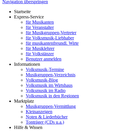
Navigation überspringen
Startseite
Express-Service
für Musikanten
für Veranstalter
für Musikgruppen-Vertreter
für Volksmusik-Liebhaber
für musikantenfreundl. Wirte
für Musiklehrer
für Volkstänzer
Benutzer anmelden
Informationen
Volksmusik-Termine
Musikgruppen-Verzeichnis
Volksmusik-Blog
Volksmusik im Wirtshaus
Volksmusik im Radio
Volksmusik in den Regionen
Marktplatz
Musikgruppen-Vermittlung
Kleinanzeigen
Noten & Liederbücher
Tonträger (CDs u.a.)
Hilfe & Wissen