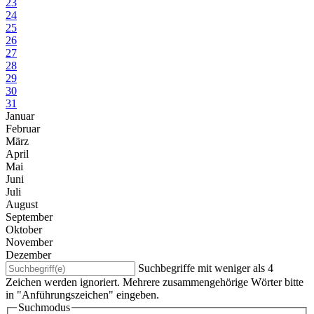
23
24
25
26
27
28
29
30
31
Januar
Februar
März
April
Mai
Juni
Juli
August
September
Oktober
November
Dezember
Suchbegriffe mit weniger als 4
Zeichen werden ignoriert. Mehrere zusammengehörige Wörter bitte
in "Anführungszeichen" eingeben.
Suchmodus