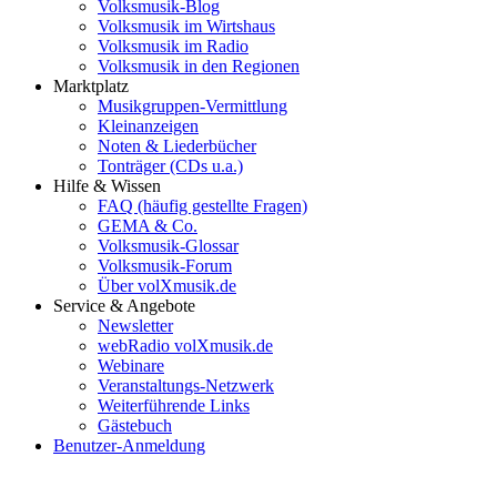
Volksmusik-Blog
Volksmusik im Wirtshaus
Volksmusik im Radio
Volksmusik in den Regionen
Marktplatz
Musikgruppen-Vermittlung
Kleinanzeigen
Noten & Liederbücher
Tonträger (CDs u.a.)
Hilfe & Wissen
FAQ (häufig gestellte Fragen)
GEMA & Co.
Volksmusik-Glossar
Volksmusik-Forum
Über volXmusik.de
Service & Angebote
Newsletter
webRadio volXmusik.de
Webinare
Veranstaltungs-Netzwerk
Weiterführende Links
Gästebuch
Benutzer-Anmeldung