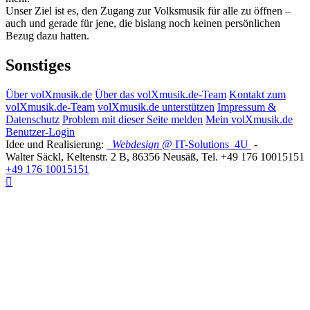
Unser Ziel ist es, den Zugang zur Volksmusik für alle zu öffnen –
auch und gerade für jene, die bislang noch keinen persönlichen
Bezug dazu hatten.
Sonstiges
Über volXmusik.de
Über das volXmusik.de-Team
Kontakt zum
volXmusik.de-Team
volXmusik.de unterstützen
Impressum &
Datenschutz
Problem mit dieser Seite melden
Mein volXmusik.de
Benutzer-Login
Idee und Realisierung:
Webdesign
@ IT-Solutions
4U
-
Walter Säckl
,
Keltenstr. 2 B
,
86356
Neusäß
, Tel.
+49 176 10015151
+49 176 10015151