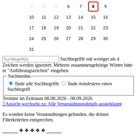
3
4
5
6
7
8
9
10
11
12
13
14
15
16
17
18
19
20
21
22
23
24
25
26
27
28
29
30
31
Suchbegriffe mit weniger als 4
Zeichen werden ignoriert. Mehrere zusammengehörige Wörter bitte
in "Anführungszeichen" eingeben.
Suchmodus
finde
alle
Suchbegriffe
finde
mindestens einen
Suchbegriff
Termine im Zeitraum 08.08.2026 - 08.09.2026
Ansicht wechseln zu: Alle Veranstaltungsdetails ausgeklappt
Es wurden keine Veranstaltungen gefunden, die deinen
Filterkriterien entsprechen.
⎯⎯⎯⎯⎯ ❖ ❖ ❖ ❖ ❖ ⎯⎯⎯⎯⎯