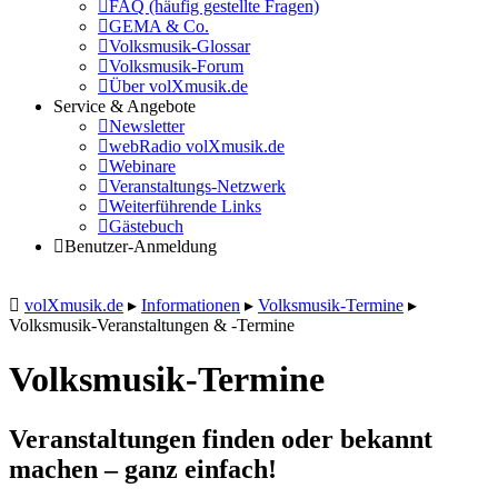
FAQ (häufig gestellte Fragen)
GEMA & Co.
Volksmusik-Glossar
Volksmusik-Forum
Über volXmusik.de
Service & Angebote
Newsletter
webRadio volXmusik.de
Webinare
Veranstaltungs-Netzwerk
Weiterführende Links
Gästebuch
Benutzer-Anmeldung
volXmusik.de
▸
Informationen
▸
Volksmusik-Termine
▸
Volksmusik-Veranstaltungen & -Termine
Volksmusik-Termine
Veranstaltungen finden oder bekannt
machen – ganz einfach!