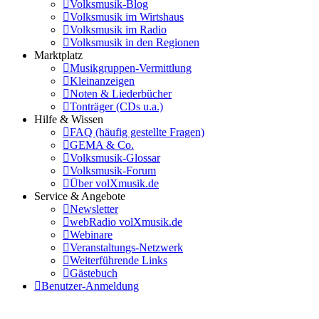
Volksmusik-Blog
Volksmusik im Wirtshaus
Volksmusik im Radio
Volksmusik in den Regionen
Marktplatz
Musikgruppen-Vermittlung
Kleinanzeigen
Noten & Liederbücher
Tonträger (CDs u.a.)
Hilfe & Wissen
FAQ (häufig gestellte Fragen)
GEMA & Co.
Volksmusik-Glossar
Volksmusik-Forum
Über volXmusik.de
Service & Angebote
Newsletter
webRadio volXmusik.de
Webinare
Veranstaltungs-Netzwerk
Weiterführende Links
Gästebuch
Benutzer-Anmeldung