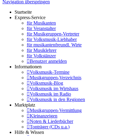
Navigation überspringen
Startseite
Express-Service
für Musikanten
für Veranstalter
für Musikgruppen-Vertreter
für Volksmusik-Liebhaber
für musikantenfreundl. Wirte
für Musiklehrer
für Volkstänzer
Benutzer anmelden
Informationen
Volksmusik-Termine
Musikgruppen-Verzeichnis
Volksmusik-Blog
Volksmusik im Wirtshaus
Volksmusik im Radio
Volksmusik in den Regionen
Marktplatz
Musikgruppen-Vermittlung
Kleinanzeigen
Noten & Liederbücher
Tonträger (CDs u.a.)
Hilfe & Wissen