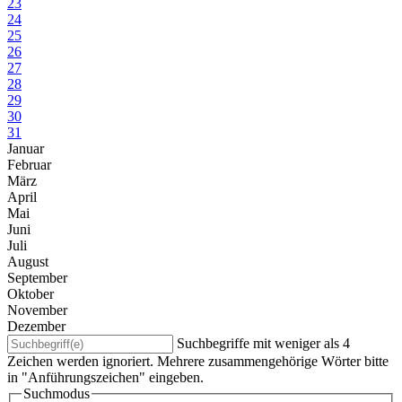
23
24
25
26
27
28
29
30
31
Januar
Februar
März
April
Mai
Juni
Juli
August
September
Oktober
November
Dezember
Suchbegriffe mit weniger als 4
Zeichen werden ignoriert. Mehrere zusammengehörige Wörter bitte
in "Anführungszeichen" eingeben.
Suchmodus