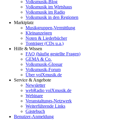
Volksmusik-Blog
Volksmusik im Wirtshaus
Volksmusik im Radio
Volksmusik in den Regionen
Marktplatz
Musikgruppen-Vermittlung
Kleinanzeigen
Noten & Liederbücher
Tonträger (CDs u.a.)
Hilfe & Wissen
FAQ (häufig gestellte Fragen)
GEMA & Co.
Volksmusik-Glossar
Volksmusik-Forum
Über volXmusik.de
Service & Angebote
Newsletter
webRadio volXmusik.de
Webinare
Veranstaltungs-Netzwerk
Weiterführende Links
Gästebuch
Benutzer-Anmeldung