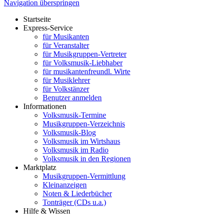
Navigation überspringen
Startseite
Express-Service
für Musikanten
für Veranstalter
für Musikgruppen-Vertreter
für Volksmusik-Liebhaber
für musikantenfreundl. Wirte
für Musiklehrer
für Volkstänzer
Benutzer anmelden
Informationen
Volksmusik-Termine
Musikgruppen-Verzeichnis
Volksmusik-Blog
Volksmusik im Wirtshaus
Volksmusik im Radio
Volksmusik in den Regionen
Marktplatz
Musikgruppen-Vermittlung
Kleinanzeigen
Noten & Liederbücher
Tonträger (CDs u.a.)
Hilfe & Wissen