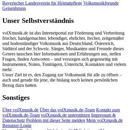
Bayerischer Landesverein für Heimatpflege
Volksmusikfreunde
Geisenbrunn
Unser Selbstverständnis
volXmusik.de ist
das
Internetportal zur Förderung und Verbreitung
frischer, handgemachter, lebendiger, ehrlicher, frecher, zeitgemäßer
und bodenständiger Volksmusik aus Deutschland, Österreich,
Südtirol und der Schweiz. Sänger, Musikanten und Freunde dieses
Genres tauschen hier Informationen und Erfahrungen aus, stellen
Fragen, finden Antworten – und versorgen sich gegenseitig mit
Instrumenten, Noten, Tonträgern, Unterricht, Kontakten und vielem
mehr.
Unser Ziel ist es, den Zugang zur Volksmusik für alle zu öffnen –
auch und gerade für jene, die bislang noch keinen persönlichen
Bezug dazu hatten.
Sonstiges
Über volXmusik.de
Über das volXmusik.de-Team
Kontakt zum
volXmusik.de-Team
volXmusik.de unterstützen
Impressum &
Datenschutz
Problem mit dieser Seite melden
Mein volXmusik.de
Benutzer-Login