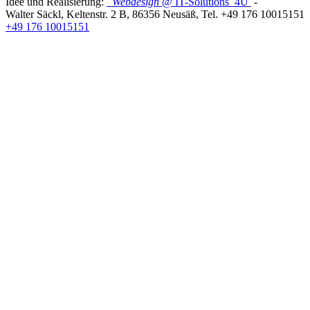
Idee und Realisierung:
Webdesign
@ IT-Solutions
4U
-
Walter Säckl
,
Keltenstr. 2 B
,
86356
Neusäß
, Tel.
+49 176 10015151
+49 176 10015151