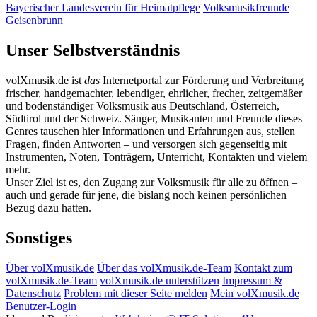
Bayerischer Landesverein für Heimatpflege
Volksmusikfreunde
Geisenbrunn
Unser Selbstverständnis
volXmusik.de ist
das
Internetportal zur Förderung und Verbreitung
frischer, handgemachter, lebendiger, ehrlicher, frecher, zeitgemäßer
und bodenständiger Volksmusik aus Deutschland, Österreich,
Südtirol und der Schweiz. Sänger, Musikanten und Freunde dieses
Genres tauschen hier Informationen und Erfahrungen aus, stellen
Fragen, finden Antworten – und versorgen sich gegenseitig mit
Instrumenten, Noten, Tonträgern, Unterricht, Kontakten und vielem
mehr.
Unser Ziel ist es, den Zugang zur Volksmusik für alle zu öffnen –
auch und gerade für jene, die bislang noch keinen persönlichen
Bezug dazu hatten.
Sonstiges
Über volXmusik.de
Über das volXmusik.de-Team
Kontakt zum
volXmusik.de-Team
volXmusik.de unterstützen
Impressum &
Datenschutz
Problem mit dieser Seite melden
Mein volXmusik.de
Benutzer-Login