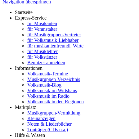
Navigation überspringen
Startseite
Express-Service
für Musikanten
für Veranstalter
für Musikgruppen-Vertreter
für Volksmusik-Liebhaber
für musikantenfreundl. Wirte
für Musiklehrer
für Volkstänzer
Benutzer anmelden
Informationen
Volksmusik-Termine
Musikgruppen-Verzeichnis
Volksmusik-Blog
Volksmusik im Wirtshaus
Volksmusik im Radio
Volksmusik in den Regionen
Marktplatz
Musikgruppen-Vermittlung
Kleinanzeigen
Noten & Liederbücher
Tonträger (CDs u.a.)
Hilfe & Wissen