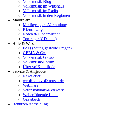
Volksmusik-Blog
Volksmusik im Wirtshaus
Volksmusik im Radio
Volksmusik in den Regionen
Marktplatz
Musikgruppen-Vermittlung
Kleinanzeigen
Noten & Liederbücher
Tonträger (CDs u.a.)
Hilfe & Wissen
FAQ (häufig gestellte Fragen)
GEMA & Co.
Volksmusik-Glossar
Volksmusik-Forum
Über volXmusik.de
Service & Angebote
Newsletter
webRadio volXmusik.de
Webinare
Veranstaltungs-Netzwerk
Weiterführende Links
Gästebuch
Benutzer-Anmeldung