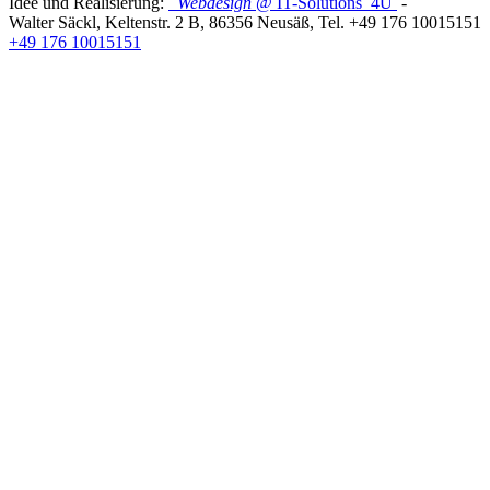
Idee und Realisierung:
Webdesign
@ IT-Solutions
4U
-
Walter Säckl
,
Keltenstr. 2 B
,
86356
Neusäß
, Tel.
+49 176 10015151
+49 176 10015151