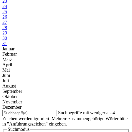
23
24
25
26
27
28
29
30
31
Januar
Februar
März
April
Mai
Juni
Juli
August
September
Oktober
November
Dezember
Suchbegriffe mit weniger als 4
Zeichen werden ignoriert. Mehrere zusammengehörige Wörter bitte
in "Anführungszeichen" eingeben.
Suchmodus