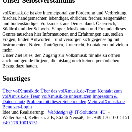
Unser Selbstverständnis
volXmusik.de ist
das
Internetportal zur Förderung und Verbreitung
frischer, handgemachter, lebendiger, ehrlicher, frecher, zeitgemäßer
und bodenständiger Volksmusik aus Deutschland, Österreich,
Südtirol und der Schweiz. Sänger, Musikanten und Freunde dieses
Genres tauschen hier Informationen und Erfahrungen aus, stellen
Fragen, finden Antworten – und versorgen sich gegenseitig mit
Instrumenten, Noten, Tonträgern, Unterricht, Kontakten und vielem
mehr.
Unser Ziel ist es, den Zugang zur Volksmusik für alle zu öffnen –
auch und gerade für jene, die bislang noch keinen persönlichen
Bezug dazu hatten.
Sonstiges
Über volXmusik.de
Über das volXmusik.de-Team
Kontakt zum
volXmusik.de-Team
volXmusik.de unterstützen
Impressum &
Datenschutz
Problem mit dieser Seite melden
Mein volXmusik.de
Benutzer-Login
Idee und Realisierung:
Webdesign
@ IT-Solutions
4U
-
Walter Säckl
,
Keltenstr. 2 B
,
86356
Neusäß
, Tel.
+49 176 10015151
+49 176 10015151