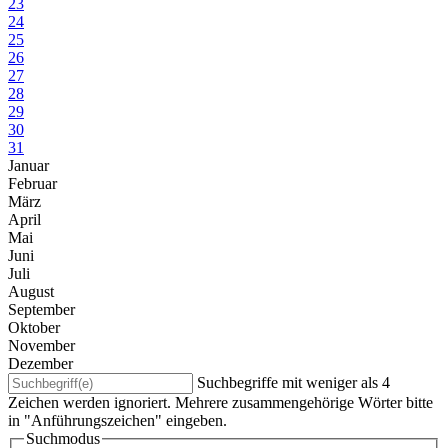
23
24
25
26
27
28
29
30
31
Januar
Februar
März
April
Mai
Juni
Juli
August
September
Oktober
November
Dezember
Suchbegriffe mit weniger als 4
Zeichen werden ignoriert. Mehrere zusammengehörige Wörter bitte
in "Anführungszeichen" eingeben.
Suchmodus