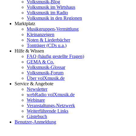
Volksmusik-Blog
Volksmusik im Wirtshaus
Volksmusik im Radio
Volksmusik in den Regionen
Marktplatz
Musikgruppen-Vermittlung
Kleinanzeigen
Noten & Liederbücher
Tonträger (CDs u.a.)
Hilfe & Wissen
FAQ (häufig gestellte Fragen)
GEMA & Co.
Volksmusik-Glossar
Volksmusik-Forum
Über volXmusik.de
Service & Angebote
Newsletter
webRadio volXmusik.de
Webinare
Veranstaltungs-Netzwerk
Weiterführende Links
Gästebuch
Benutzer-Anmeldung