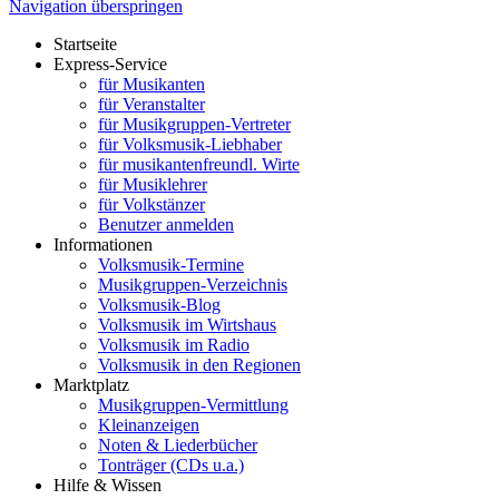
Navigation überspringen
Startseite
Express-Service
für Musikanten
für Veranstalter
für Musikgruppen-Vertreter
für Volksmusik-Liebhaber
für musikantenfreundl. Wirte
für Musiklehrer
für Volkstänzer
Benutzer anmelden
Informationen
Volksmusik-Termine
Musikgruppen-Verzeichnis
Volksmusik-Blog
Volksmusik im Wirtshaus
Volksmusik im Radio
Volksmusik in den Regionen
Marktplatz
Musikgruppen-Vermittlung
Kleinanzeigen
Noten & Liederbücher
Tonträger (CDs u.a.)
Hilfe & Wissen