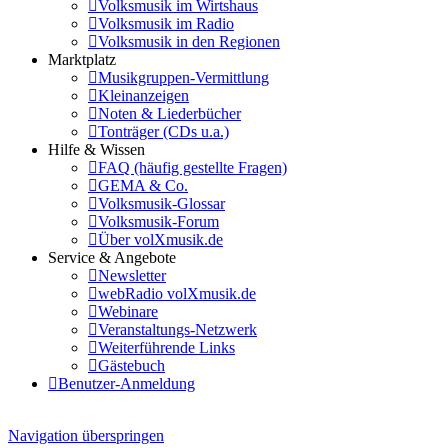
Volksmusik im Wirtshaus
Volksmusik im Radio
Volksmusik in den Regionen
Marktplatz
Musikgruppen-Vermittlung
Kleinanzeigen
Noten & Liederbücher
Tonträger (CDs u.a.)
Hilfe & Wissen
FAQ (häufig gestellte Fragen)
GEMA & Co.
Volksmusik-Glossar
Volksmusik-Forum
Über volXmusik.de
Service & Angebote
Newsletter
webRadio volXmusik.de
Webinare
Veranstaltungs-Netzwerk
Weiterführende Links
Gästebuch
Benutzer-Anmeldung
Navigation überspringen