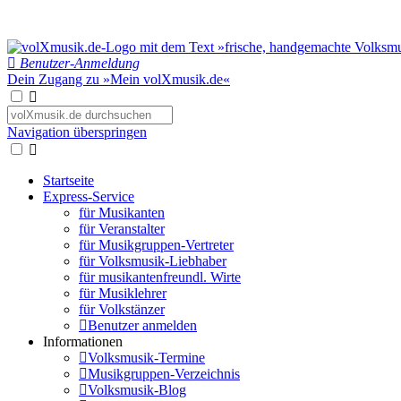
Benutzer-Anmeldung
Dein Zugang zu »Mein volXmusik.de«
Navigation überspringen
Startseite
Express-Service
für Musikanten
für Veranstalter
für Musikgruppen-Vertreter
für Volksmusik-Liebhaber
für musikantenfreundl. Wirte
für Musiklehrer
für Volkstänzer
Benutzer anmelden
Informationen
Volksmusik-Termine
Musikgruppen-Verzeichnis
Volksmusik-Blog