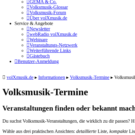
GEMA & Co.
Volksmusik-Glossar
Volksmusik-Forum
Über volXmusik.de
Service & Angebote
Newsletter
webRadio volXmusik.de
Webinare
Veranstaltungs-Netzwerk
Weiterführende Links
Gästebuch
Benutzer-Anmeldung
volXmusik.de
▸
Informationen
▸
Volksmusik-Termine
▸
Volksmusi
Volksmusik-Termine
Veranstaltungen finden oder bekannt mach
Du suchst Volksmusik-Veranstaltungen, die wirklich zu dir passen? Hi
Wähle aus drei praktischen Ansichten:
detaillierte
Liste,
kompakte
Lis