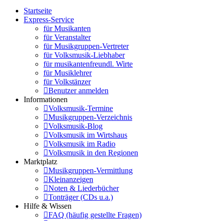
Startseite
Express-Service
für Musikanten
für Veranstalter
für Musikgruppen-Vertreter
für Volksmusik-Liebhaber
für musikantenfreundl. Wirte
für Musiklehrer
für Volkstänzer
Benutzer anmelden
Informationen
Volksmusik-Termine
Musikgruppen-Verzeichnis
Volksmusik-Blog
Volksmusik im Wirtshaus
Volksmusik im Radio
Volksmusik in den Regionen
Marktplatz
Musikgruppen-Vermittlung
Kleinanzeigen
Noten & Liederbücher
Tonträger (CDs u.a.)
Hilfe & Wissen
FAQ (häufig gestellte Fragen)