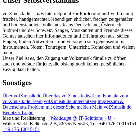
Unser Selbstverständnis
volXmusik.de ist
das
Internetportal zur Förderung und Verbreitung
frischer, handgemachter, lebendiger, ehrlicher, frecher, zeitgemäßer
und bodenständiger Volksmusik aus Deutschland, Österreich,
Südtirol und der Schweiz. Sänger, Musikanten und Freunde dieses
Genres tauschen hier Informationen und Erfahrungen aus, stellen
Fragen, finden Antworten – und versorgen sich gegenseitig mit
Instrumenten, Noten, Tonträgern, Unterricht, Kontakten und vielem
mehr.
Unser Ziel ist es, den Zugang zur Volksmusik für alle zu öffnen –
auch und gerade für jene, die bislang noch keinen persönlichen
Bezug dazu hatten.
Sonstiges
Über volXmusik.de
Über das volXmusik.de-Team
Kontakt zum
volXmusik.de-Team
volXmusik.de unterstützen
Impressum &
Datenschutz
Problem mit dieser Seite melden
Mein volXmusik.de
Benutzer-Login
Idee und Realisierung:
Webdesign
@ IT-Solutions
4U
-
Walter Säckl
,
Keltenstr. 2 B
,
86356
Neusäß
, Tel.
+49 176 10015151
+49 176 10015151