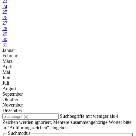
23
24
25
26
27
28
29
30
31
Januar
Februar
März
April
Mai
Juni
Juli
August
September
Oktober
November
Dezember
Suchbegriffe mit weniger als 4
Zeichen werden ignoriert. Mehrere zusammengehörige Wörter bitte
in "Anführungszeichen" eingeben.
Suchmodus