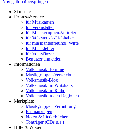
Navigation überspringen
Startseite
Express-Service
für Musikanten
für Veranstalter
für Musikgruppen-Vertreter
für Volksmusik-Liebhaber
für musikantenfreundl. Wirte
für Musiklehrer
für Volkstänzer
Benutzer anmelden
Informationen
Volksmusik-Termine
Musikgruppen-Verzeichnis
Volksmusik-Blog
Volksmusik im Wirtshaus
Volksmusik im Radio
Volksmusik in den Regionen
Marktplatz
Musikgruppen-Vermittlung
Kleinanzeigen
Noten & Liederbücher
Tonträger (CDs u.a.)
Hilfe & Wissen