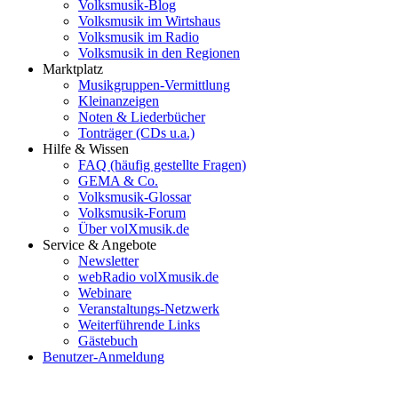
Volksmusik-Blog
Volksmusik im Wirtshaus
Volksmusik im Radio
Volksmusik in den Regionen
Marktplatz
Musikgruppen-Vermittlung
Kleinanzeigen
Noten & Liederbücher
Tonträger (CDs u.a.)
Hilfe & Wissen
FAQ (häufig gestellte Fragen)
GEMA & Co.
Volksmusik-Glossar
Volksmusik-Forum
Über volXmusik.de
Service & Angebote
Newsletter
webRadio volXmusik.de
Webinare
Veranstaltungs-Netzwerk
Weiterführende Links
Gästebuch
Benutzer-Anmeldung