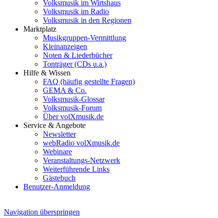
Volksmusik im Wirtshaus
Volksmusik im Radio
Volksmusik in den Regionen
Marktplatz
Musikgruppen-Vermittlung
Kleinanzeigen
Noten & Liederbücher
Tonträger (CDs u.a.)
Hilfe & Wissen
FAQ (häufig gestellte Fragen)
GEMA & Co.
Volksmusik-Glossar
Volksmusik-Forum
Über volXmusik.de
Service & Angebote
Newsletter
webRadio volXmusik.de
Webinare
Veranstaltungs-Netzwerk
Weiterführende Links
Gästebuch
Benutzer-Anmeldung
Navigation überspringen