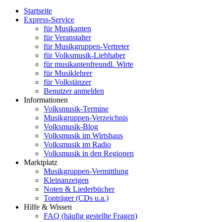
Startseite
Express-Service
für Musikanten
für Veranstalter
für Musikgruppen-Vertreter
für Volksmusik-Liebhaber
für musikantenfreundl. Wirte
für Musiklehrer
für Volkstänzer
Benutzer anmelden
Informationen
Volksmusik-Termine
Musikgruppen-Verzeichnis
Volksmusik-Blog
Volksmusik im Wirtshaus
Volksmusik im Radio
Volksmusik in den Regionen
Marktplatz
Musikgruppen-Vermittlung
Kleinanzeigen
Noten & Liederbücher
Tonträger (CDs u.a.)
Hilfe & Wissen
FAQ (häufig gestellte Fragen)