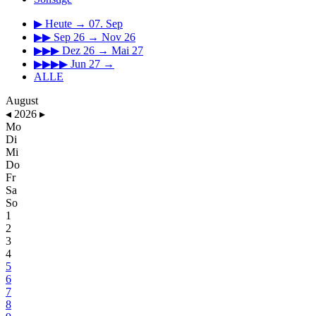
▶
Heute → 07. Sep
▶▶
Sep 26 → Nov 26
▶▶▶
Dez 26 → Mai 27
▶▶▶▶
Jun 27 →
ALLE
August
◂
2026
▸
Mo
Di
Mi
Do
Fr
Sa
So
1
2
3
4
5
6
7
8