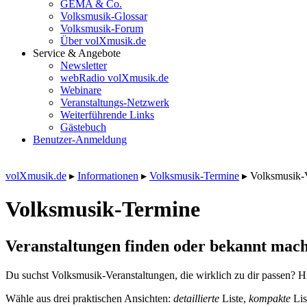
GEMA & Co.
Volksmusik-Glossar
Volksmusik-Forum
Über volXmusik.de
Service & Angebote
Newsletter
webRadio volXmusik.de
Webinare
Veranstaltungs-Netzwerk
Weiterführende Links
Gästebuch
Benutzer-Anmeldung
volXmusik.de
▸
Informationen
▸
Volksmusik-Termine
▸
Volksmusik-
Volksmusik-Termine
Veranstaltungen finden oder bekannt mach
Du suchst Volksmusik-Veranstaltungen, die wirklich zu dir passen? Hi
Wähle aus drei praktischen Ansichten:
detaillierte
Liste,
kompakte
Lis