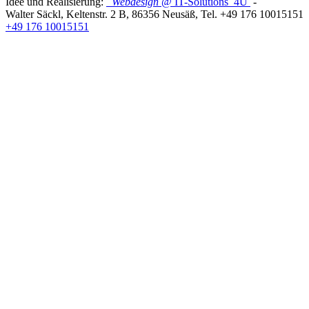
Idee und Realisierung:
Webdesign
@ IT-Solutions
4U
-
Walter Säckl
,
Keltenstr. 2 B
,
86356
Neusäß
, Tel.
+49 176 10015151
+49 176 10015151