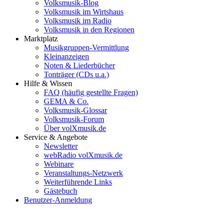
Volksmusik-Blog
Volksmusik im Wirtshaus
Volksmusik im Radio
Volksmusik in den Regionen
Marktplatz
Musikgruppen-Vermittlung
Kleinanzeigen
Noten & Liederbücher
Tonträger (CDs u.a.)
Hilfe & Wissen
FAQ (häufig gestellte Fragen)
GEMA & Co.
Volksmusik-Glossar
Volksmusik-Forum
Über volXmusik.de
Service & Angebote
Newsletter
webRadio volXmusik.de
Webinare
Veranstaltungs-Netzwerk
Weiterführende Links
Gästebuch
Benutzer-Anmeldung