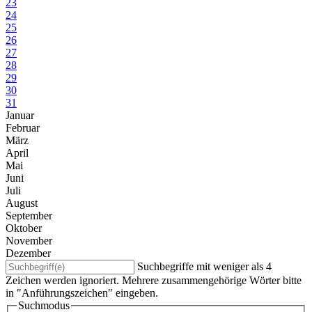
23
24
25
26
27
28
29
30
31
Januar
Februar
März
April
Mai
Juni
Juli
August
September
Oktober
November
Dezember
Suchbegriffe mit weniger als 4
Zeichen werden ignoriert. Mehrere zusammengehörige Wörter bitte
in "Anführungszeichen" eingeben.
Suchmodus