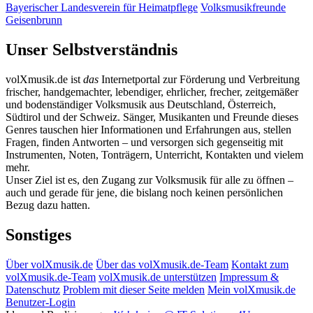
Bayerischer Landesverein für Heimatpflege
Volksmusikfreunde
Geisenbrunn
Unser Selbstverständnis
volXmusik.de ist
das
Internetportal zur Förderung und Verbreitung
frischer, handgemachter, lebendiger, ehrlicher, frecher, zeitgemäßer
und bodenständiger Volksmusik aus Deutschland, Österreich,
Südtirol und der Schweiz. Sänger, Musikanten und Freunde dieses
Genres tauschen hier Informationen und Erfahrungen aus, stellen
Fragen, finden Antworten – und versorgen sich gegenseitig mit
Instrumenten, Noten, Tonträgern, Unterricht, Kontakten und vielem
mehr.
Unser Ziel ist es, den Zugang zur Volksmusik für alle zu öffnen –
auch und gerade für jene, die bislang noch keinen persönlichen
Bezug dazu hatten.
Sonstiges
Über volXmusik.de
Über das volXmusik.de-Team
Kontakt zum
volXmusik.de-Team
volXmusik.de unterstützen
Impressum &
Datenschutz
Problem mit dieser Seite melden
Mein volXmusik.de
Benutzer-Login