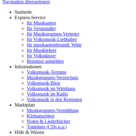
Navigation überspringen
Startseite
Express-Service
für Musikanten
für Veranstalter
für Musikgruppen-Vertreter
für Volksmusik-Liebhaber
für musikantenfreundl. Wirte
für Musiklehrer
für Volkstänzer
Benutzer anmelden
Informationen
Volksmusik-Termine
Musikgruppen-Verzeichnis
Volksmusik-Blog
Volksmusik im Wirtshaus
Volksmusik im Radio
Volksmusik in den Regionen
Marktplatz
Musikgruppen-Vermittlung
Kleinanzeigen
Noten & Liederbücher
Tonträger (CDs u.a.)
Hilfe & Wissen