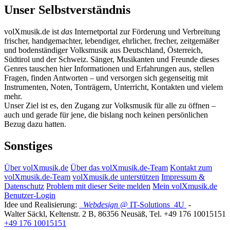
Unser Selbstverständnis
volXmusik.de ist
das
Internetportal zur Förderung und Verbreitung
frischer, handgemachter, lebendiger, ehrlicher, frecher, zeitgemäßer
und bodenständiger Volksmusik aus Deutschland, Österreich,
Südtirol und der Schweiz. Sänger, Musikanten und Freunde dieses
Genres tauschen hier Informationen und Erfahrungen aus, stellen
Fragen, finden Antworten – und versorgen sich gegenseitig mit
Instrumenten, Noten, Tonträgern, Unterricht, Kontakten und vielem
mehr.
Unser Ziel ist es, den Zugang zur Volksmusik für alle zu öffnen –
auch und gerade für jene, die bislang noch keinen persönlichen
Bezug dazu hatten.
Sonstiges
Über volXmusik.de
Über das volXmusik.de-Team
Kontakt zum
volXmusik.de-Team
volXmusik.de unterstützen
Impressum &
Datenschutz
Problem mit dieser Seite melden
Mein volXmusik.de
Benutzer-Login
Idee und Realisierung:
Webdesign
@ IT-Solutions
4U
-
Walter Säckl
,
Keltenstr. 2 B
,
86356
Neusäß
, Tel.
+49 176 10015151
+49 176 10015151