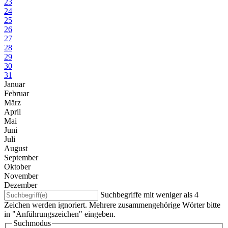
23
24
25
26
27
28
29
30
31
Januar
Februar
März
April
Mai
Juni
Juli
August
September
Oktober
November
Dezember
Suchbegriffe mit weniger als 4
Zeichen werden ignoriert. Mehrere zusammengehörige Wörter bitte
in "Anführungszeichen" eingeben.
Suchmodus