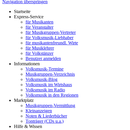
Navigation überspringen
Startseite
Express-Service
für Musikanten
für Veranstalter
für Musikgruppen-Vertreter
für Volksmusik-Liebhaber
für musikantenfreundl. Wirte
für Musiklehrer
für Volkstänzer
Benutzer anmelden
Informationen
Volksmusik-Termine
Musikgruppen-Verzeichnis
Volksmusik-Blog
Volksmusik im Wirtshaus
Volksmusik im Radio
Volksmusik in den Regionen
Marktplatz
Musikgruppen-Vermittlung
Kleinanzeigen
Noten & Liederbücher
Tonträger (CDs u.a.)
Hilfe & Wissen