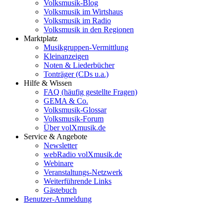
Volksmusik-Blog
Volksmusik im Wirtshaus
Volksmusik im Radio
Volksmusik in den Regionen
Marktplatz
Musikgruppen-Vermittlung
Kleinanzeigen
Noten & Liederbücher
Tonträger (CDs u.a.)
Hilfe & Wissen
FAQ (häufig gestellte Fragen)
GEMA & Co.
Volksmusik-Glossar
Volksmusik-Forum
Über volXmusik.de
Service & Angebote
Newsletter
webRadio volXmusik.de
Webinare
Veranstaltungs-Netzwerk
Weiterführende Links
Gästebuch
Benutzer-Anmeldung