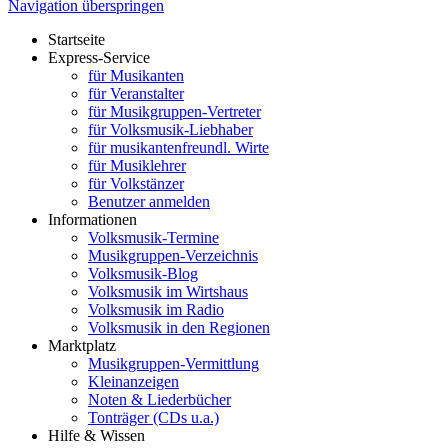
Navigation überspringen
Startseite
Express-Service
für Musikanten
für Veranstalter
für Musikgruppen-Vertreter
für Volksmusik-Liebhaber
für musikantenfreundl. Wirte
für Musiklehrer
für Volkstänzer
Benutzer anmelden
Informationen
Volksmusik-Termine
Musikgruppen-Verzeichnis
Volksmusik-Blog
Volksmusik im Wirtshaus
Volksmusik im Radio
Volksmusik in den Regionen
Marktplatz
Musikgruppen-Vermittlung
Kleinanzeigen
Noten & Liederbücher
Tonträger (CDs u.a.)
Hilfe & Wissen