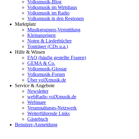
Volksmusik-Blog
Volksmusik im Wirtshaus
Volksmusik im Radio
Volksmusik in den Regionen
Marktplatz
Musikgruppen-Vermittlung
Kleinanzeigen
Noten & Liederbücher
Tonträger (CDs u.a.)
Hilfe & Wissen
FAQ (häufig gestellte Fragen)
GEMA & Co.
Volksmusik-Glossar
Volksmusik-Forum
Über volXmusik.de
Service & Angebote
Newsletter
webRadio volXmusik.de
Webinare
Veranstaltungs-Netzwerk
Weiterführende Links
Gästebuch
Benutzer-Anmeldung