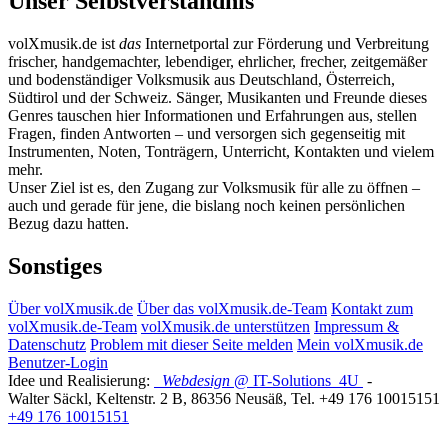
Unser Selbstverständnis
volXmusik.de ist
das
Internetportal zur Förderung und Verbreitung
frischer, handgemachter, lebendiger, ehrlicher, frecher, zeitgemäßer
und bodenständiger Volksmusik aus Deutschland, Österreich,
Südtirol und der Schweiz. Sänger, Musikanten und Freunde dieses
Genres tauschen hier Informationen und Erfahrungen aus, stellen
Fragen, finden Antworten – und versorgen sich gegenseitig mit
Instrumenten, Noten, Tonträgern, Unterricht, Kontakten und vielem
mehr.
Unser Ziel ist es, den Zugang zur Volksmusik für alle zu öffnen –
auch und gerade für jene, die bislang noch keinen persönlichen
Bezug dazu hatten.
Sonstiges
Über volXmusik.de
Über das volXmusik.de-Team
Kontakt zum
volXmusik.de-Team
volXmusik.de unterstützen
Impressum &
Datenschutz
Problem mit dieser Seite melden
Mein volXmusik.de
Benutzer-Login
Idee und Realisierung:
Webdesign
@ IT-Solutions
4U
-
Walter Säckl
,
Keltenstr. 2 B
,
86356
Neusäß
, Tel.
+49 176 10015151
+49 176 10015151