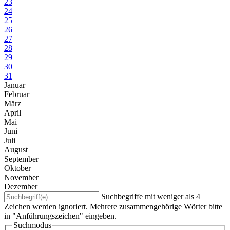
23
24
25
26
27
28
29
30
31
Januar
Februar
März
April
Mai
Juni
Juli
August
September
Oktober
November
Dezember
Suchbegriffe mit weniger als 4
Zeichen werden ignoriert. Mehrere zusammengehörige Wörter bitte
in "Anführungszeichen" eingeben.
Suchmodus