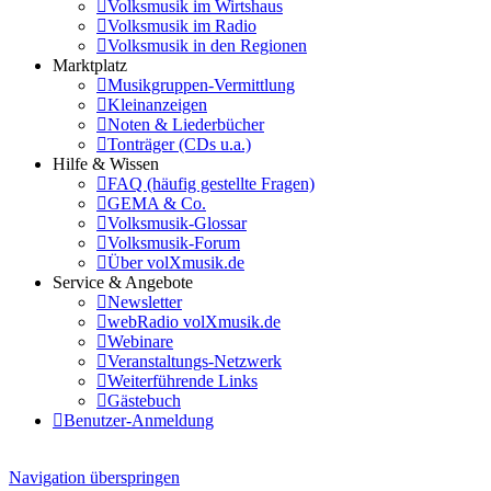
Volksmusik im Wirtshaus
Volksmusik im Radio
Volksmusik in den Regionen
Marktplatz
Musikgruppen-Vermittlung
Kleinanzeigen
Noten & Liederbücher
Tonträger (CDs u.a.)
Hilfe & Wissen
FAQ (häufig gestellte Fragen)
GEMA & Co.
Volksmusik-Glossar
Volksmusik-Forum
Über volXmusik.de
Service & Angebote
Newsletter
webRadio volXmusik.de
Webinare
Veranstaltungs-Netzwerk
Weiterführende Links
Gästebuch
Benutzer-Anmeldung
Navigation überspringen