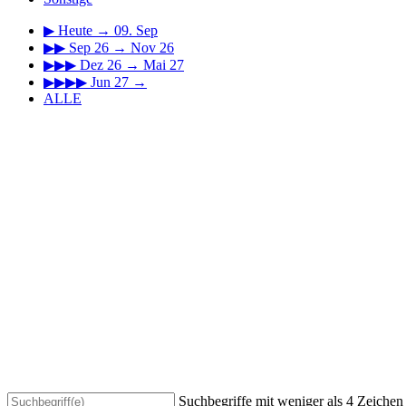
▶
Heute → 09. Sep
▶▶
Sep 26 → Nov 26
▶▶▶
Dez 26 → Mai 27
▶▶▶▶
Jun 27 →
ALLE
Suchbegriffe mit weniger als 4 Zeiche