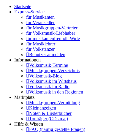
Startseite
Express-Service
für Musikanten
für Veranstalter
für Musikgruppen-Vertreter
für Volksmusik-Liebhaber
für musikantenfreundl. Wirte
für Musiklehrer
für Volkstänzer
Benutzer anmelden
Informationen
Volksmusik-Termine
Musikgruppen-Verzeichnis
Volksmusik-Blog
Volksmusik im Wirtshaus
Volksmusik im Radio
Volksmusik in den Regionen
Marktplatz
Musikgruppen-Vermittlung
Kleinanzeigen
Noten & Liederbücher
Tonträger (CDs u.a.)
Hilfe & Wissen
FAQ (häufig gestellte Fragen)