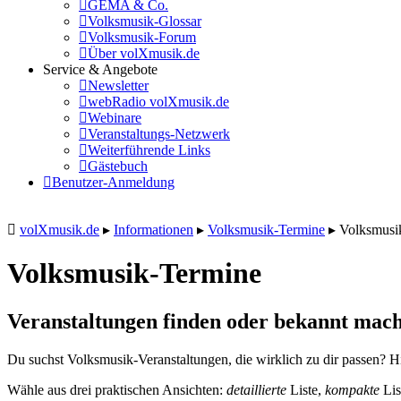
GEMA & Co.
Volksmusik-Glossar
Volksmusik-Forum
Über volXmusik.de
Service & Angebote
Newsletter
webRadio volXmusik.de
Webinare
Veranstaltungs-Netzwerk
Weiterführende Links
Gästebuch
Benutzer-Anmeldung
volXmusik.de
▸
Informationen
▸
Volksmusik-Termine
▸
Volksmusi
Volksmusik-Termine
Veranstaltungen finden oder bekannt mach
Du suchst Volksmusik-Veranstaltungen, die wirklich zu dir passen? Hi
Wähle aus drei praktischen Ansichten:
detaillierte
Liste,
kompakte
Lis