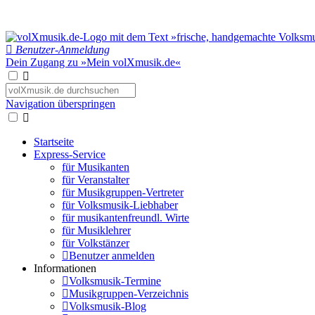
Benutzer-Anmeldung
Dein Zugang zu »Mein volXmusik.de«
Navigation überspringen
Startseite
Express-Service
für Musikanten
für Veranstalter
für Musikgruppen-Vertreter
für Volksmusik-Liebhaber
für musikantenfreundl. Wirte
für Musiklehrer
für Volkstänzer
Benutzer anmelden
Informationen
Volksmusik-Termine
Musikgruppen-Verzeichnis
Volksmusik-Blog