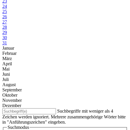
23
24
25
26
27
28
29
30
31
Januar
Februar
März
April
Mai
Juni
Juli
August
September
Oktober
November
Dezember
Suchbegriffe mit weniger als 4
Zeichen werden ignoriert. Mehrere zusammengehörige Wörter bitte
in "Anführungszeichen" eingeben.
Suchmodus