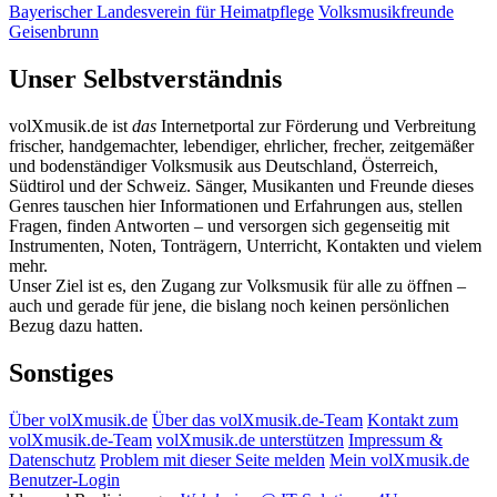
Bayerischer Landesverein für Heimatpflege
Volksmusikfreunde
Geisenbrunn
Unser Selbstverständnis
volXmusik.de ist
das
Internetportal zur Förderung und Verbreitung
frischer, handgemachter, lebendiger, ehrlicher, frecher, zeitgemäßer
und bodenständiger Volksmusik aus Deutschland, Österreich,
Südtirol und der Schweiz. Sänger, Musikanten und Freunde dieses
Genres tauschen hier Informationen und Erfahrungen aus, stellen
Fragen, finden Antworten – und versorgen sich gegenseitig mit
Instrumenten, Noten, Tonträgern, Unterricht, Kontakten und vielem
mehr.
Unser Ziel ist es, den Zugang zur Volksmusik für alle zu öffnen –
auch und gerade für jene, die bislang noch keinen persönlichen
Bezug dazu hatten.
Sonstiges
Über volXmusik.de
Über das volXmusik.de-Team
Kontakt zum
volXmusik.de-Team
volXmusik.de unterstützen
Impressum &
Datenschutz
Problem mit dieser Seite melden
Mein volXmusik.de
Benutzer-Login