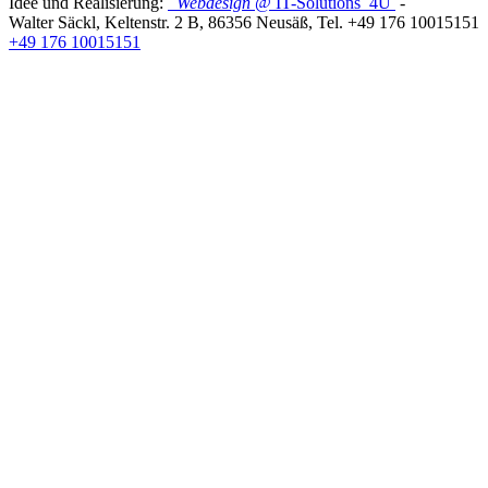
Idee und Realisierung:
Webdesign
@ IT-Solutions
4U
-
Walter Säckl
,
Keltenstr. 2 B
,
86356
Neusäß
, Tel.
+49 176 10015151
+49 176 10015151