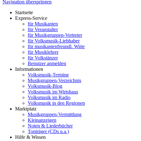
Navigation überspringen
Startseite
Express-Service
für Musikanten
für Veranstalter
für Musikgruppen-Vertreter
für Volksmusik-Liebhaber
für musikantenfreundl. Wirte
für Musiklehrer
für Volkstänzer
Benutzer anmelden
Informationen
Volksmusik-Termine
Musikgruppen-Verzeichnis
Volksmusik-Blog
Volksmusik im Wirtshaus
Volksmusik im Radio
Volksmusik in den Regionen
Marktplatz
Musikgruppen-Vermittlung
Kleinanzeigen
Noten & Liederbücher
Tonträger (CDs u.a.)
Hilfe & Wissen