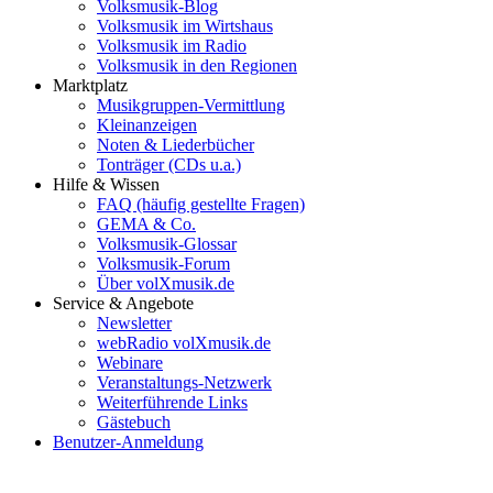
Volksmusik-Blog
Volksmusik im Wirtshaus
Volksmusik im Radio
Volksmusik in den Regionen
Marktplatz
Musikgruppen-Vermittlung
Kleinanzeigen
Noten & Liederbücher
Tonträger (CDs u.a.)
Hilfe & Wissen
FAQ (häufig gestellte Fragen)
GEMA & Co.
Volksmusik-Glossar
Volksmusik-Forum
Über volXmusik.de
Service & Angebote
Newsletter
webRadio volXmusik.de
Webinare
Veranstaltungs-Netzwerk
Weiterführende Links
Gästebuch
Benutzer-Anmeldung