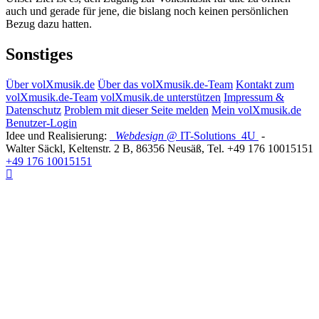
auch und gerade für jene, die bislang noch keinen persönlichen
Bezug dazu hatten.
Sonstiges
Über volXmusik.de
Über das volXmusik.de-Team
Kontakt zum
volXmusik.de-Team
volXmusik.de unterstützen
Impressum &
Datenschutz
Problem mit dieser Seite melden
Mein volXmusik.de
Benutzer-Login
Idee und Realisierung:
Webdesign
@ IT-Solutions
4U
-
Walter Säckl
,
Keltenstr. 2 B
,
86356
Neusäß
, Tel.
+49 176 10015151
+49 176 10015151