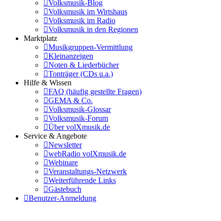
Volksmusik-Blog
Volksmusik im Wirtshaus
Volksmusik im Radio
Volksmusik in den Regionen
Marktplatz
Musikgruppen-Vermittlung
Kleinanzeigen
Noten & Liederbücher
Tonträger (CDs u.a.)
Hilfe & Wissen
FAQ (häufig gestellte Fragen)
GEMA & Co.
Volksmusik-Glossar
Volksmusik-Forum
Über volXmusik.de
Service & Angebote
Newsletter
webRadio volXmusik.de
Webinare
Veranstaltungs-Netzwerk
Weiterführende Links
Gästebuch
Benutzer-Anmeldung