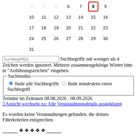
3
4
5
6
7
8
9
10
11
12
13
14
15
16
17
18
19
20
21
22
23
24
25
26
27
28
29
30
31
Suchbegriffe mit weniger als 4
Zeichen werden ignoriert. Mehrere zusammengehörige Wörter bitte
in "Anführungszeichen" eingeben.
Suchmodus
finde
alle
Suchbegriffe
finde
mindestens einen
Suchbegriff
Termine im Zeitraum 08.08.2026 - 08.09.2026
Ansicht wechseln zu: Alle Veranstaltungsdetails ausgeklappt
Es wurden keine Veranstaltungen gefunden, die deinen
Filterkriterien entsprechen.
⎯⎯⎯⎯⎯ ❖ ❖ ❖ ❖ ❖ ⎯⎯⎯⎯⎯