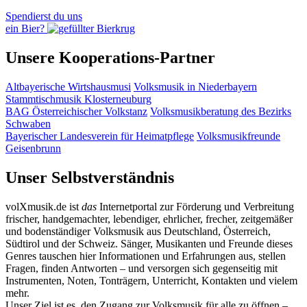
Spendierst du uns
ein Bier?
Unsere Kooperations-Partner
Altbayerische Wirtshausmusi
Volksmusik in Niederbayern
Stammtischmusik Klosterneuburg
BAG Österreichischer Volkstanz
Volksmusikberatung des Bezirks
Schwaben
Bayerischer Landesverein für Heimatpflege
Volksmusikfreunde
Geisenbrunn
Unser Selbstverständnis
volXmusik.de ist
das
Internetportal zur Förderung und Verbreitung
frischer, handgemachter, lebendiger, ehrlicher, frecher, zeitgemäßer
und bodenständiger Volksmusik aus Deutschland, Österreich,
Südtirol und der Schweiz. Sänger, Musikanten und Freunde dieses
Genres tauschen hier Informationen und Erfahrungen aus, stellen
Fragen, finden Antworten – und versorgen sich gegenseitig mit
Instrumenten, Noten, Tonträgern, Unterricht, Kontakten und vielem
mehr.
Unser Ziel ist es, den Zugang zur Volksmusik für alle zu öffnen –