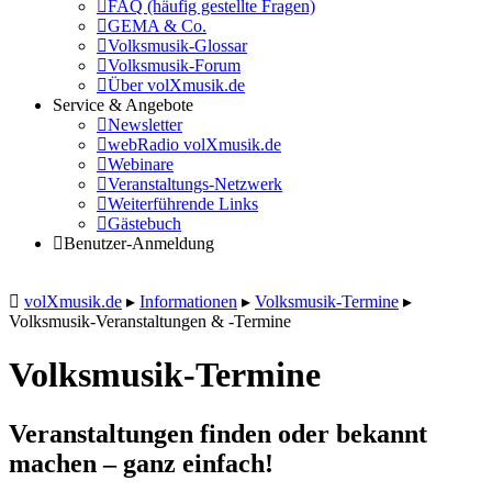
FAQ (häufig gestellte Fragen)
GEMA & Co.
Volksmusik-Glossar
Volksmusik-Forum
Über volXmusik.de
Service & Angebote
Newsletter
webRadio volXmusik.de
Webinare
Veranstaltungs-Netzwerk
Weiterführende Links
Gästebuch
Benutzer-Anmeldung
volXmusik.de
▸
Informationen
▸
Volksmusik-Termine
▸
Volksmusik-Veranstaltungen & -Termine
Volksmusik-Termine
Veranstaltungen finden oder bekannt
machen – ganz einfach!