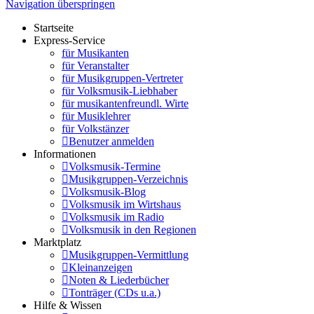
Navigation überspringen
Startseite
Express-Service
für Musikanten
für Veranstalter
für Musikgruppen-Vertreter
für Volksmusik-Liebhaber
für musikantenfreundl. Wirte
für Musiklehrer
für Volkstänzer
Benutzer anmelden
Informationen
Volksmusik-Termine
Musikgruppen-Verzeichnis
Volksmusik-Blog
Volksmusik im Wirtshaus
Volksmusik im Radio
Volksmusik in den Regionen
Marktplatz
Musikgruppen-Vermittlung
Kleinanzeigen
Noten & Liederbücher
Tonträger (CDs u.a.)
Hilfe & Wissen