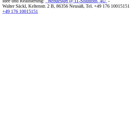
Idee und Realisierung:
Webdesign
@ IT-Solutions
4U
-
Walter Säckl
,
Keltenstr. 2 B
,
86356
Neusäß
, Tel.
+49 176 10015151
+49 176 10015151