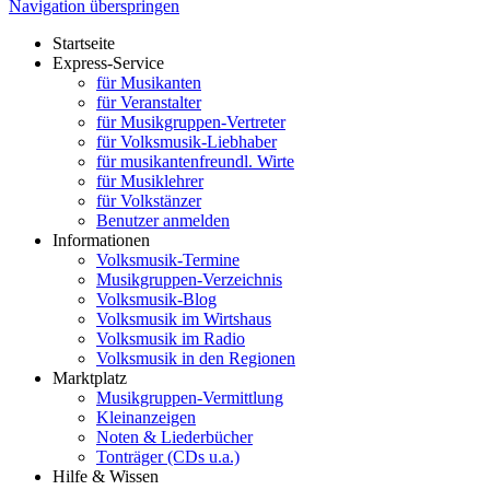
Navigation überspringen
Startseite
Express-Service
für Musikanten
für Veranstalter
für Musikgruppen-Vertreter
für Volksmusik-Liebhaber
für musikantenfreundl. Wirte
für Musiklehrer
für Volkstänzer
Benutzer anmelden
Informationen
Volksmusik-Termine
Musikgruppen-Verzeichnis
Volksmusik-Blog
Volksmusik im Wirtshaus
Volksmusik im Radio
Volksmusik in den Regionen
Marktplatz
Musikgruppen-Vermittlung
Kleinanzeigen
Noten & Liederbücher
Tonträger (CDs u.a.)
Hilfe & Wissen