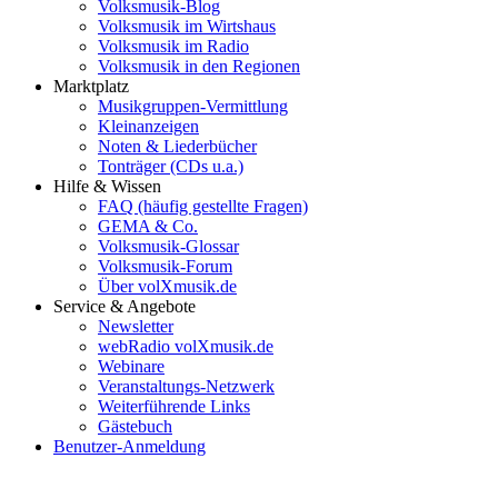
Volksmusik-Blog
Volksmusik im Wirtshaus
Volksmusik im Radio
Volksmusik in den Regionen
Marktplatz
Musikgruppen-Vermittlung
Kleinanzeigen
Noten & Liederbücher
Tonträger (CDs u.a.)
Hilfe & Wissen
FAQ (häufig gestellte Fragen)
GEMA & Co.
Volksmusik-Glossar
Volksmusik-Forum
Über volXmusik.de
Service & Angebote
Newsletter
webRadio volXmusik.de
Webinare
Veranstaltungs-Netzwerk
Weiterführende Links
Gästebuch
Benutzer-Anmeldung