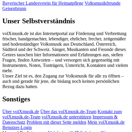
Bayerischer Landesverein für Heimatpflege
Volksmusikfreunde
Geisenbrunn
Unser Selbstverständnis
volXmusik.de ist
das
Internetportal zur Förderung und Verbreitung
frischer, handgemachter, lebendiger, ehrlicher, frecher, zeitgemäßer
und bodenständiger Volksmusik aus Deutschland, Österreich,
Südtirol und der Schweiz. Sänger, Musikanten und Freunde dieses
Genres tauschen hier Informationen und Erfahrungen aus, stellen
Fragen, finden Antworten – und versorgen sich gegenseitig mit
Instrumenten, Noten, Tonträgern, Unterricht, Kontakten und vielem
mehr.
Unser Ziel ist es, den Zugang zur Volksmusik für alle zu öffnen –
auch und gerade für jene, die bislang noch keinen persönlichen
Bezug dazu hatten.
Sonstiges
Über volXmusik.de
Über das volXmusik.de-Team
Kontakt zum
volXmusik.de-Team
volXmusik.de unterstützen
Impressum &
Datenschutz
Problem mit dieser Seite melden
Mein volXmusik.de
Benutzer-Login