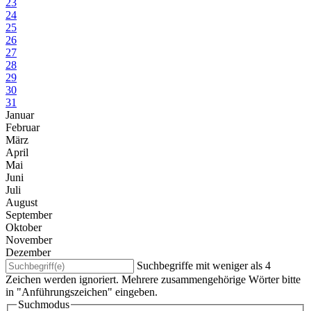
23
24
25
26
27
28
29
30
31
Januar
Februar
März
April
Mai
Juni
Juli
August
September
Oktober
November
Dezember
Suchbegriffe mit weniger als 4
Zeichen werden ignoriert. Mehrere zusammengehörige Wörter bitte
in "Anführungszeichen" eingeben.
Suchmodus