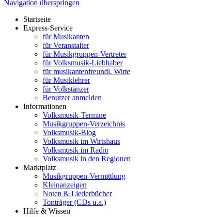
Navigation überspringen
Startseite
Express-Service
für Musikanten
für Veranstalter
für Musikgruppen-Vertreter
für Volksmusik-Liebhaber
für musikantenfreundl. Wirte
für Musiklehrer
für Volkstänzer
Benutzer anmelden
Informationen
Volksmusik-Termine
Musikgruppen-Verzeichnis
Volksmusik-Blog
Volksmusik im Wirtshaus
Volksmusik im Radio
Volksmusik in den Regionen
Marktplatz
Musikgruppen-Vermittlung
Kleinanzeigen
Noten & Liederbücher
Tonträger (CDs u.a.)
Hilfe & Wissen