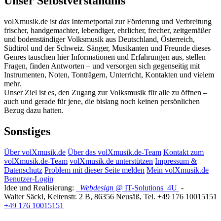
Unser Selbstverständnis
volXmusik.de ist
das
Internetportal zur Förderung und Verbreitung
frischer, handgemachter, lebendiger, ehrlicher, frecher, zeitgemäßer
und bodenständiger Volksmusik aus Deutschland, Österreich,
Südtirol und der Schweiz. Sänger, Musikanten und Freunde dieses
Genres tauschen hier Informationen und Erfahrungen aus, stellen
Fragen, finden Antworten – und versorgen sich gegenseitig mit
Instrumenten, Noten, Tonträgern, Unterricht, Kontakten und vielem
mehr.
Unser Ziel ist es, den Zugang zur Volksmusik für alle zu öffnen –
auch und gerade für jene, die bislang noch keinen persönlichen
Bezug dazu hatten.
Sonstiges
Über volXmusik.de
Über das volXmusik.de-Team
Kontakt zum
volXmusik.de-Team
volXmusik.de unterstützen
Impressum &
Datenschutz
Problem mit dieser Seite melden
Mein volXmusik.de
Benutzer-Login
Idee und Realisierung:
Webdesign
@ IT-Solutions
4U
-
Walter Säckl
,
Keltenstr. 2 B
,
86356
Neusäß
, Tel.
+49 176 10015151
+49 176 10015151