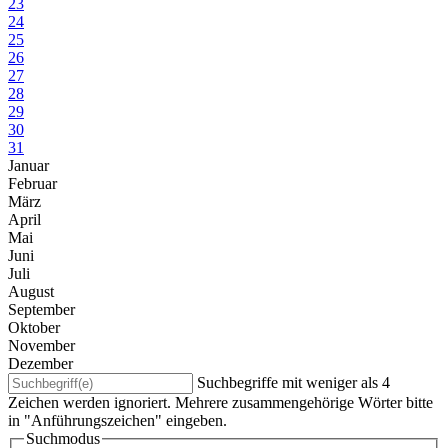
23
24
25
26
27
28
29
30
31
Januar
Februar
März
April
Mai
Juni
Juli
August
September
Oktober
November
Dezember
Suchbegriffe mit weniger als 4
Zeichen werden ignoriert. Mehrere zusammengehörige Wörter bitte
in "Anführungszeichen" eingeben.
Suchmodus