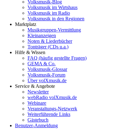
Volksmusik-Blog
Volksmusik im Wirtshaus
Volksmusik im Radio
Volksmusik in den Regionen
Marktplatz
Musikgruppen-Vermittlung
Kleinanzeigen
Noten & Liederbücher
Tonträger (CDs u.a.)
Hilfe & Wissen
FAQ (häufig gestellte Fragen)
GEMA & Co.
Volksmusik-Glossar
Volksmusik-Forum
Über volXmusik.de
Service & Angebote
Newsletter
webRadio volXmusik.de
Webinare
Veranstaltungs-Netzwerk
Weiterführende Links
Gästebuch
Benutzer-Anmeldung