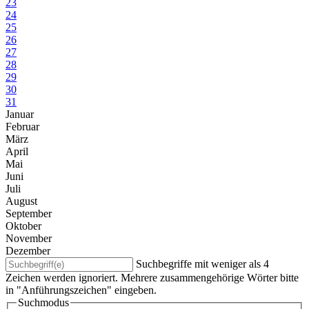
23
24
25
26
27
28
29
30
31
Januar
Februar
März
April
Mai
Juni
Juli
August
September
Oktober
November
Dezember
Suchbegriffe mit weniger als 4
Zeichen werden ignoriert. Mehrere zusammengehörige Wörter bitte
in "Anführungszeichen" eingeben.
Suchmodus