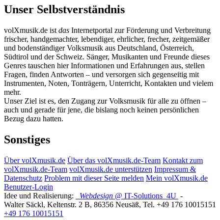
Unser Selbstverständnis
volXmusik.de ist
das
Internetportal zur Förderung und Verbreitung
frischer, handgemachter, lebendiger, ehrlicher, frecher, zeitgemäßer
und bodenständiger Volksmusik aus Deutschland, Österreich,
Südtirol und der Schweiz. Sänger, Musikanten und Freunde dieses
Genres tauschen hier Informationen und Erfahrungen aus, stellen
Fragen, finden Antworten – und versorgen sich gegenseitig mit
Instrumenten, Noten, Tonträgern, Unterricht, Kontakten und vielem
mehr.
Unser Ziel ist es, den Zugang zur Volksmusik für alle zu öffnen –
auch und gerade für jene, die bislang noch keinen persönlichen
Bezug dazu hatten.
Sonstiges
Über volXmusik.de
Über das volXmusik.de-Team
Kontakt zum
volXmusik.de-Team
volXmusik.de unterstützen
Impressum &
Datenschutz
Problem mit dieser Seite melden
Mein volXmusik.de
Benutzer-Login
Idee und Realisierung:
Webdesign
@ IT-Solutions
4U
-
Walter Säckl
,
Keltenstr. 2 B
,
86356
Neusäß
, Tel.
+49 176 10015151
+49 176 10015151