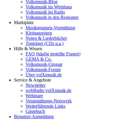
Volksmusik-Blog
Volksmusik im Wirtshaus
Volksmusik im Radio
Volksmusik in den Regionen
Marktplatz
Musikgruppen-Vermittlung
Kleinanzeigen
Noten & Liederbücher
Tonträger (CDs u.a.)
Hilfe & Wissen
FAQ (häufig gestellte Fragen)
GEMA & Co.
Volksmusik-Glossar
Volksmusik-Forum
Über volXmusik.de
Service & Angebote
Newsletter
webRadio volXmusik.de
Webinare
Veranstaltungs-Netzwerk
Weiterführende Links
Gästebuch
Benutzer-Anmeldung