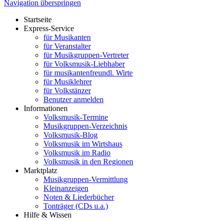
Navigation überspringen
Startseite
Express-Service
für Musikanten
für Veranstalter
für Musikgruppen-Vertreter
für Volksmusik-Liebhaber
für musikantenfreundl. Wirte
für Musiklehrer
für Volkstänzer
Benutzer anmelden
Informationen
Volksmusik-Termine
Musikgruppen-Verzeichnis
Volksmusik-Blog
Volksmusik im Wirtshaus
Volksmusik im Radio
Volksmusik in den Regionen
Marktplatz
Musikgruppen-Vermittlung
Kleinanzeigen
Noten & Liederbücher
Tonträger (CDs u.a.)
Hilfe & Wissen