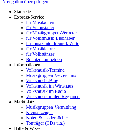
Navigation überspringen
Startseite
Express-Service
für Musikanten
für Veranstalter
für Musikgruppen-Vertreter
für Volksmusik-Liebhaber
für musikantenfreundl. Wirte
für Musiklehrer
für Volkstänzer
Benutzer anmelden
Informationen
Volksmusik-Termine
Musikgruppen-Verzeichnis
Volksmusik-Blog
Volksmusik im Wirtshaus
Volksmusik im Radio
Volksmusik in den Regionen
Marktplatz
Musikgruppen-Vermittlung
Kleinanzeigen
Noten & Liederbücher
Tonträger (CDs u.a.)
Hilfe & Wissen