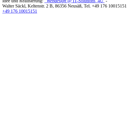
Idee und Realisierung:
Webdesign
@ IT-Solutions
4U
-
Walter Säckl
,
Keltenstr. 2 B
,
86356
Neusäß
, Tel.
+49 176 10015151
+49 176 10015151