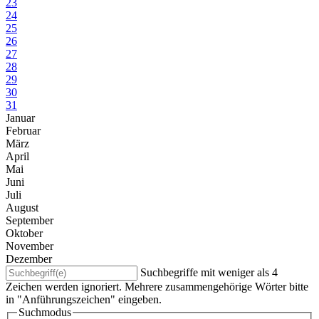
23
24
25
26
27
28
29
30
31
Januar
Februar
März
April
Mai
Juni
Juli
August
September
Oktober
November
Dezember
Suchbegriffe mit weniger als 4
Zeichen werden ignoriert. Mehrere zusammengehörige Wörter bitte
in "Anführungszeichen" eingeben.
Suchmodus