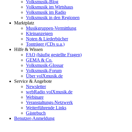
Volksmusik-Blog
Volksmusik im Wirtshaus
Volksmusik im Radio
Volksmusik in den Regionen
Marktplatz
Musikgruppen-Vermittlung
Kleinanzeigen
Noten & Liederbücher
Tonträger (CDs u.a.)
Hilfe & Wissen
FAQ (häufig gestellte Fragen)
GEMA & Co.
Volksmusik-Glossar
Volksmusik-Forum
Über volXmusik.de
Service & Angebote
Newsletter
webRadio volXmusik.de
Webinare
Veranstaltungs-Netzwerk
Weiterführende Links
Gästebuch
Benutzer-Anmeldung