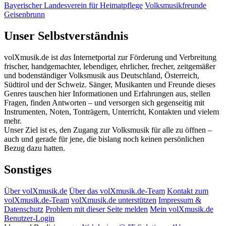
Bayerischer Landesverein für Heimatpflege
Volksmusikfreunde
Geisenbrunn
Unser Selbstverständnis
volXmusik.de ist
das
Internetportal zur Förderung und Verbreitung
frischer, handgemachter, lebendiger, ehrlicher, frecher, zeitgemäßer
und bodenständiger Volksmusik aus Deutschland, Österreich,
Südtirol und der Schweiz. Sänger, Musikanten und Freunde dieses
Genres tauschen hier Informationen und Erfahrungen aus, stellen
Fragen, finden Antworten – und versorgen sich gegenseitig mit
Instrumenten, Noten, Tonträgern, Unterricht, Kontakten und vielem
mehr.
Unser Ziel ist es, den Zugang zur Volksmusik für alle zu öffnen –
auch und gerade für jene, die bislang noch keinen persönlichen
Bezug dazu hatten.
Sonstiges
Über volXmusik.de
Über das volXmusik.de-Team
Kontakt zum
volXmusik.de-Team
volXmusik.de unterstützen
Impressum &
Datenschutz
Problem mit dieser Seite melden
Mein volXmusik.de
Benutzer-Login