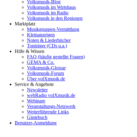
Volksmusik-Blog
Volksmusik im Wirtshaus
Volksmusik im Radio
Volksmusik in den Regionen
Marktplatz
Musikgruppen-Vermittlung
Kleinanzeigen
Noten & Liederbücher
Tonträger (CDs u.a.)
Hilfe & Wissen
FAQ (häufig gestellte Fragen)
GEMA & Co.
Volksmusik-Glossar
Volksmusik-Forum
Über volXmusik.de
Service & Angebote
Newsletter
webRadio volXmusik.de
Webinare
Veranstaltungs-Netzwerk
Weiterführende Links
Gästebuch
Benutzer-Anmeldung