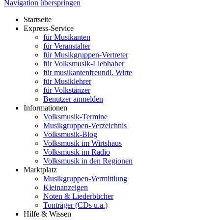
Navigation überspringen
Startseite
Express-Service
für Musikanten
für Veranstalter
für Musikgruppen-Vertreter
für Volksmusik-Liebhaber
für musikantenfreundl. Wirte
für Musiklehrer
für Volkstänzer
Benutzer anmelden
Informationen
Volksmusik-Termine
Musikgruppen-Verzeichnis
Volksmusik-Blog
Volksmusik im Wirtshaus
Volksmusik im Radio
Volksmusik in den Regionen
Marktplatz
Musikgruppen-Vermittlung
Kleinanzeigen
Noten & Liederbücher
Tonträger (CDs u.a.)
Hilfe & Wissen