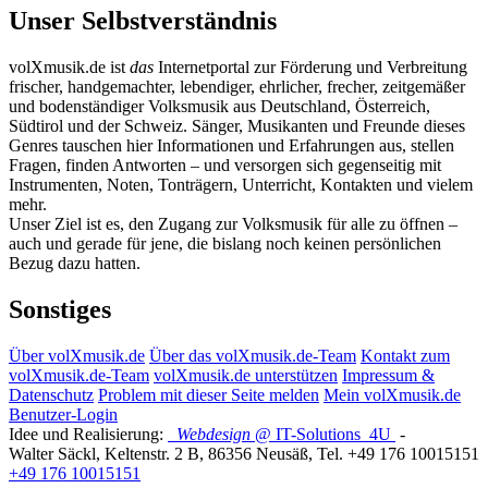
Unser Selbstverständnis
volXmusik.de ist
das
Internetportal zur Förderung und Verbreitung
frischer, handgemachter, lebendiger, ehrlicher, frecher, zeitgemäßer
und bodenständiger Volksmusik aus Deutschland, Österreich,
Südtirol und der Schweiz. Sänger, Musikanten und Freunde dieses
Genres tauschen hier Informationen und Erfahrungen aus, stellen
Fragen, finden Antworten – und versorgen sich gegenseitig mit
Instrumenten, Noten, Tonträgern, Unterricht, Kontakten und vielem
mehr.
Unser Ziel ist es, den Zugang zur Volksmusik für alle zu öffnen –
auch und gerade für jene, die bislang noch keinen persönlichen
Bezug dazu hatten.
Sonstiges
Über volXmusik.de
Über das volXmusik.de-Team
Kontakt zum
volXmusik.de-Team
volXmusik.de unterstützen
Impressum &
Datenschutz
Problem mit dieser Seite melden
Mein volXmusik.de
Benutzer-Login
Idee und Realisierung:
Webdesign
@ IT-Solutions
4U
-
Walter Säckl
,
Keltenstr. 2 B
,
86356
Neusäß
, Tel.
+49 176 10015151
+49 176 10015151