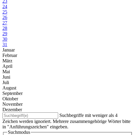
23
24
25
26
27
28
29
30
31
Januar
Februar
März
April
Mai
Juni
Juli
August
September
Oktober
November
Dezember
Suchbegriffe mit weniger als 4
Zeichen werden ignoriert. Mehrere zusammengehörige Wörter bitte
in "Anführungszeichen" eingeben.
Suchmodus