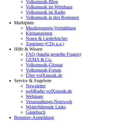
Volksmusik-Blog
Volksmusik im Wirtshaus
Volksmusik im Radio
Volksmusik in den Regionen
Marktplatz
Musikgruppen-Vermittlung
Kleinanzeigen
Noten & Liederbücher
Tonträger (CDs u.a.)
Hilfe & Wissen
FAQ (häufig gestellte Fragen)
GEMA & Co.
Volksmusik-Glossar
Volksmusik-Forum
Über volXmusik.de
Service & Angebote
Newsletter
webRadio volXmusik.de
Webinare
Veranstaltungs-Netzwerk
Weiterführende Links
Gästebuch
Benutzer-Anmeldung