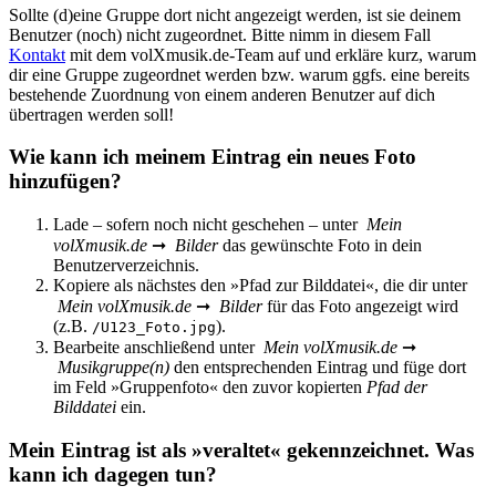
Sollte (d)eine Gruppe dort nicht angezeigt werden, ist sie deinem
Benutzer (noch) nicht zugeordnet. Bitte nimm in diesem Fall
Kontakt
mit dem
volXmusik.de
-Team auf und erkläre kurz, warum
dir eine Gruppe zugeordnet werden bzw. warum ggfs. eine bereits
bestehende Zuordnung von einem anderen Benutzer auf dich
übertragen werden soll!
Wie kann ich meinem Eintrag ein neues Foto
hinzufügen?
Lade – sofern noch nicht geschehen – unter
Mein
volXmusik.de
➞
Bilder
das gewünschte Foto in dein
Benutzerverzeichnis.
Kopiere als nächstes den »Pfad zur Bilddatei«, die dir unter
Mein volXmusik.de
➞
Bilder
für das Foto angezeigt wird
(z.B.
).
/U123_Foto.jpg
Bearbeite anschließend unter
Mein volXmusik.de
➞
Musikgruppe(n)
den entsprechenden Eintrag und füge dort
im Feld »Gruppenfoto« den zuvor kopierten
Pfad der
Bilddatei
ein.
Mein Eintrag ist als »veraltet« gekennzeichnet. Was
kann ich dagegen tun?