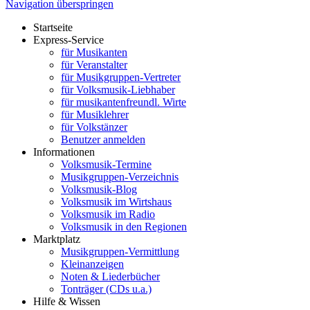
Navigation überspringen
Startseite
Express-Service
für Musikanten
für Veranstalter
für Musikgruppen-Vertreter
für Volksmusik-Liebhaber
für musikantenfreundl. Wirte
für Musiklehrer
für Volkstänzer
Benutzer anmelden
Informationen
Volksmusik-Termine
Musikgruppen-Verzeichnis
Volksmusik-Blog
Volksmusik im Wirtshaus
Volksmusik im Radio
Volksmusik in den Regionen
Marktplatz
Musikgruppen-Vermittlung
Kleinanzeigen
Noten & Liederbücher
Tonträger (CDs u.a.)
Hilfe & Wissen