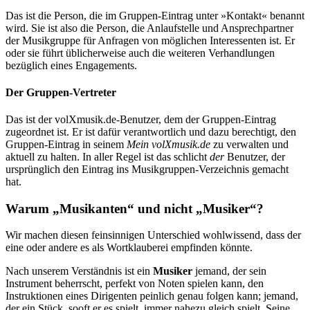
Das ist die Person, die im Gruppen-Eintrag unter »Kontakt« benannt
wird. Sie ist also die Person, die Anlaufstelle und Ansprechpartner
der Musikgruppe für Anfragen von möglichen Interessenten ist. Er
oder sie führt üblicherweise auch die weiteren Verhandlungen
bezüglich eines Engagements.
Der Gruppen-Vertreter
Das ist der volXmusik.de-Benutzer, dem der Gruppen-Eintrag
zugeordnet ist. Er ist dafür verantwortlich und dazu berechtigt, den
Gruppen-Eintrag in seinem
Mein volXmusik.de
zu verwalten und
aktuell zu halten. In aller Regel ist das schlicht
der
Benutzer, der
ursprünglich den Eintrag ins Musikgruppen-Verzeichnis gemacht
hat.
Warum „Musikanten“ und nicht „Musiker“?
Wir machen diesen feinsinnigen Unterschied wohlwissend, dass der
eine oder andere es als Wortklauberei empfinden könnte.
Nach unserem Verständnis ist ein
Musiker
jemand, der sein
Instrument beherrscht, perfekt von Noten spielen kann, den
Instruktionen eines Dirigenten peinlich genau folgen kann; jemand,
der ein Stück, sooft er es spielt, immer nahezu gleich spielt. Seine