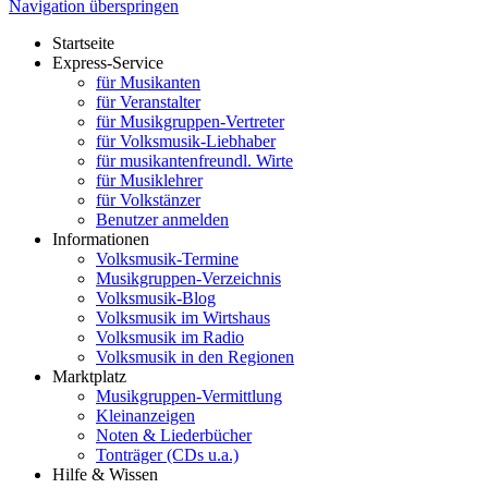
Navigation überspringen
Startseite
Express-Service
für Musikanten
für Veranstalter
für Musikgruppen-Vertreter
für Volksmusik-Liebhaber
für musikantenfreundl. Wirte
für Musiklehrer
für Volkstänzer
Benutzer anmelden
Informationen
Volksmusik-Termine
Musikgruppen-Verzeichnis
Volksmusik-Blog
Volksmusik im Wirtshaus
Volksmusik im Radio
Volksmusik in den Regionen
Marktplatz
Musikgruppen-Vermittlung
Kleinanzeigen
Noten & Liederbücher
Tonträger (CDs u.a.)
Hilfe & Wissen