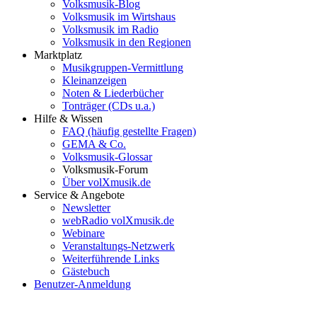
Volksmusik-Blog
Volksmusik im Wirtshaus
Volksmusik im Radio
Volksmusik in den Regionen
Marktplatz
Musikgruppen-Vermittlung
Kleinanzeigen
Noten & Liederbücher
Tonträger (CDs u.a.)
Hilfe & Wissen
FAQ (häufig gestellte Fragen)
GEMA & Co.
Volksmusik-Glossar
Volksmusik-Forum
Über volXmusik.de
Service & Angebote
Newsletter
webRadio volXmusik.de
Webinare
Veranstaltungs-Netzwerk
Weiterführende Links
Gästebuch
Benutzer-Anmeldung