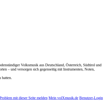
 bodenständiger Volksmusik aus Deutschland, Österreich, Südtirol und
rten – und versorgen sich gegenseitig mit Instrumenten, Noten,
 hatten.
Problem mit dieser Seite melden
Mein volXmusik.de
Benutzer-Login