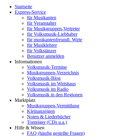
Startseite
Express-Service
für Musikanten
für Veranstalter
für Musikgruppen-Vertreter
für Volksmusik-Liebhaber
für musikantenfreundl. Wirte
für Musiklehrer
für Volkstänzer
Benutzer anmelden
Informationen
Volksmusik-Termine
Musikgruppen-Verzeichnis
Volksmusik-Blog
Volksmusik im Wirtshaus
Volksmusik im Radio
Volksmusik in den Regionen
Marktplatz
Musikgruppen-Vermittlung
Kleinanzeigen
Noten & Liederbücher
Tonträger (CDs u.a.)
Hilfe & Wissen
FAQ (häufig gestellte Fragen)