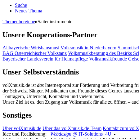
Suche
Neues Thema
Themenbereiche
▸
Saiteninstrumente
Unsere Kooperations-Partner
Altbayerische Wirtshausmusi
Volksmusik in Niederbayern
Stammtisc
BAG Österreichischer Volkstanz
Volksmusikberatung des Bezirks S
Bayerischer Landesverein für Heimatpflege
Volksmusikfreunde Geis
Unser Selbstverständnis
volXmusik.de ist
das
Internetportal zur Förderung und Verbreitung fr
der Schweiz. Sänger, Musikanten und Freunde dieses Genres tauschen 
Tonträgern, Unterricht, Kontakten und vielem mehr.
Unser Ziel ist es, den Zugang zur Volksmusik für alle zu öffnen – au
Sonstiges
Über volXmusik.de
Über das volXmusik.de-Team
Kontakt zum vol
Idee und Realisierung:
Webdesign
@ IT-Solutions
4U
-