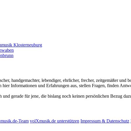
hmusik Klosterneuburg
chwaben
enbrunn
ischer, handgemachter, lebendiger, ehrlicher, frecher, zeitgemäßer und
hier Informationen und Erfahrungen aus, stellen Fragen, finden Antwo
ch und gerade für jene, die bislang noch keinen persönlichen Bezug dazu
Xmusik.de-Team
volXmusik.de unterstützen
Impressum & Datenschutz