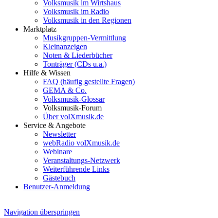
Volksmusik im Wirtshaus
Volksmusik im Radio
Volksmusik in den Regionen
Marktplatz
Musikgruppen-Vermittlung
Kleinanzeigen
Noten & Liederbücher
Tonträger (CDs u.a.)
Hilfe & Wissen
FAQ (häufig gestellte Fragen)
GEMA & Co.
Volksmusik-Glossar
Volksmusik-Forum
Über volXmusik.de
Service & Angebote
Newsletter
webRadio volXmusik.de
Webinare
Veranstaltungs-Netzwerk
Weiterführende Links
Gästebuch
Benutzer-Anmeldung
Navigation überspringen